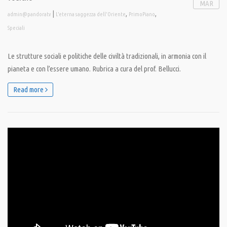
MAR
|
,
,
admin@pandoratv
L'eterna saggezza dell'Oriente
PrimoPiano
Speciali
Le strutture sociali e politiche delle civiltà tradizionali, in armonia con il
pianeta e con l’essere umano. Rubrica a cura del prof. Bellucci.
Read more