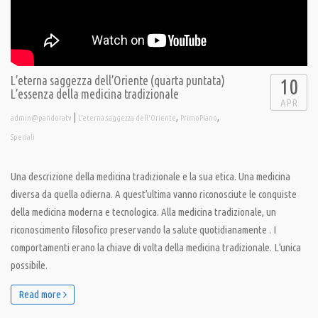
L’eterna saggezza dell’Oriente (quarta puntata)
10
L’essenza della medicina tradizionale
APR
|
,
,
admin@pandoratv
L'eterna saggezza dell'Oriente
PrimoPiano
Speciali
Una descrizione della medicina tradizionale e la sua etica. Una medicina
diversa da quella odierna. A quest’ultima vanno riconosciute le conquiste
della medicina moderna e tecnologica. Alla medicina tradizionale, un
riconoscimento filosofico preservando la salute quotidianamente . I
comportamenti erano la chiave di volta della medicina tradizionale. L’unica
possibile.
Read more