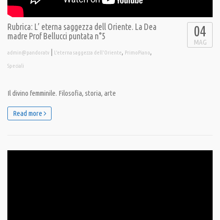
Rubrica: L’ eterna saggezza dell Oriente. La Dea
04
madre Prof Bellucci puntata n°5
MAG
|
,
,
admin@pandoratv
L'eterna saggezza dell'Oriente
PrimoPiano
Speciali
Il divino femminile. Filosofia, storia, arte
Read more