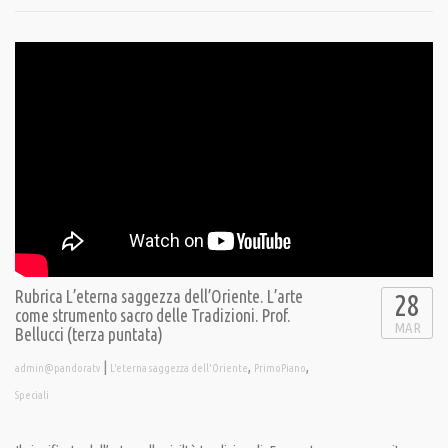
Rubrica L’eterna saggezza dell’Oriente. L’arte
28
come strumento sacro delle Tradizioni. Prof.
MAR
Bellucci (terza puntata)
|
,
,
admin@pandoratv
L'eterna saggezza dell'Oriente
PrimoPiano
Speciali