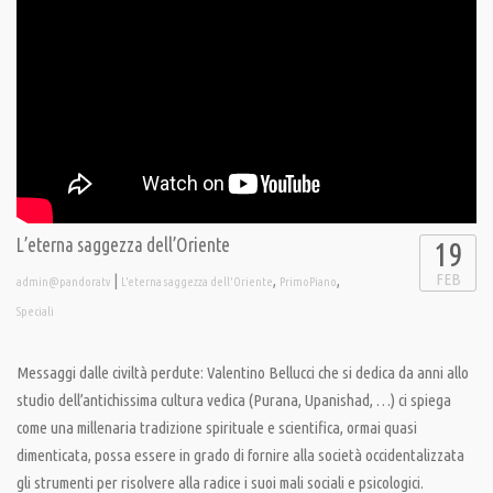
L’eterna saggezza dell’Oriente
19
FEB
|
,
,
admin@pandoratv
L'eterna saggezza dell'Oriente
PrimoPiano
Speciali
Messaggi dalle civiltà perdute: Valentino Bellucci che si dedica da anni allo
studio dell’antichissima cultura vedica (Purana, Upanishad, …) ci spiega
come una millenaria tradizione spirituale e scientifica, ormai quasi
dimenticata, possa essere in grado di fornire alla società occidentalizzata
gli strumenti per risolvere alla radice i suoi mali sociali e psicologici.