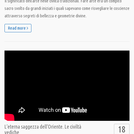
Il significato dell’arte nelle civiltà tradizionali. Fare arte era un compito
sacro svolto da grandi iniziati i quali sapevano come risvegliare le coscienze
attraverso segreti di bellezza e geometrie divine.
Read more
L’eterna saggezza dell’Oriente. Le civiltà
18
vediche