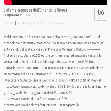
L’eterna saggezza dell’Oriente: la lingua
06
originaria e le civiltà
OTT
|
,
francesca
L'eterna saggezza dell'Oriente
PrimoPiano
Molti credono che la civiltà sia una realtà recente, ma non è così. Studi
archeologici e linguistici mostrano una storia diversa, una civiltà molto più
antica e globalizzata. a cura del Professor Valentino Bellucci -------------
Aiutaci a raccogliere 60.000 euro e continueremo ad aiutarti a cercare la
verità. Indicazioni al link 👉 :http://pandoratv.it/sostienici/ 🎯 Bonifico
bancario: IBAN IT82P0100504800000000006342, intestato ad Associazione
Democrazia nella Comunicazione 🎯 PostePay: 5333 1710 8384 9659,
intestata a Giulietto Chiesa Cod. Fisc. CHS GTT 40P04 A052R 🎯 PayPal:
https://www.paypal.com/cgi-bin/webscr SOSTIENICI perché la libertà non è
gratis. _ Web: 🎯 http://pandoratv.it Facebook: 🎯
https://www.facebook.com/PANDORATV.IT/ 🎯
https://www.facebook.com/giuliettochi… Instagram: 🎯