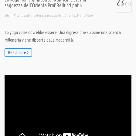
23
GIU
saggezza dell’Oriente Prof Bellucci pnt 6
|
,
admin@pandoratv
L'eterna saggezza dell'Oriente
PrimoPiano
Lo yoga come dovrebbe essere. Una digressione su come una scienza
millenaria viene distorta dalla modernità.
Read more