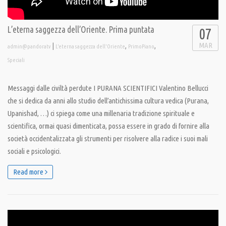
L’eterna saggezza dell’Oriente. Prima puntata
07
MAR
|
,
,
admin@pandoratv
L'eterna saggezza dell'Oriente
PrimoPiano
Speciali
Messaggi dalle civiltà perdute I PURANA SCIENTIFICI Valentino Bellucci
che si dedica da anni allo studio dell’antichissima cultura vedica (Purana,
Upanishad, …) ci spiega come una millenaria tradizione spirituale e
scientifica, ormai quasi dimenticata, possa essere in grado di fornire alla
società occidentalizzata gli strumenti per risolvere alla radice i suoi mali
sociali e psicologici.
Read more