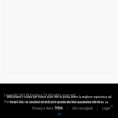
Copyright 2023 © Pandora TV All rights reserved.
Utilizziamo i cookie per essere sicuri che tu possa avere la migliore esperienza sul
PandoraTV è un sito internet di informazione libera e indipendente.
nostro sito. Se continui ad utilizzare questo sito noi assumiamo che tu ne sia
felice.
Privacy e Note Legali
Siti Consigliati
Login
Ok