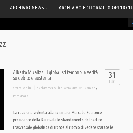
ARCHIVIO NEWS
ARCHIVIVO EDITORIALI & OPINIONI
zzi
Alberto Micalizzi: I globalisti temono la verità
31
su debito e austerità
LUG
|
,
,
arturo bandini
InDebitamente di Alberto Micalizzi
Opinioni
PrimoPiano
La reazione violenta alla nomina di Marcello Foa come
presidente della Rai rivela lo sbandamento del partito
trasversale globalista di fronte al rischio di vedere sfatate le