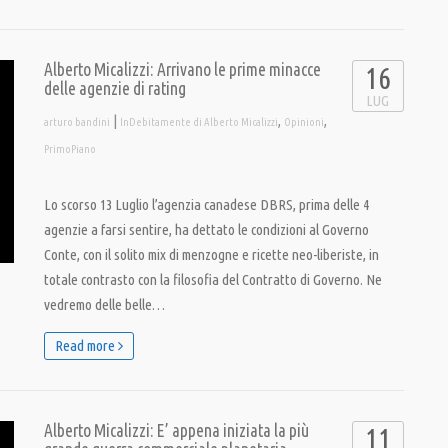
Alberto Micalizzi: Arrivano le prime minacce
16
delle agenzie di rating
LUG
|
,
,
arturo bandini
InDebitamente di Alberto Micalizzi
Opinioni
PrimoPiano
Lo scorso 13 Luglio l’agenzia canadese DBRS, prima delle 4
agenzie a farsi sentire, ha dettato le condizioni al Governo
Conte, con il solito mix di menzogne e ricette neo-liberiste, in
totale contrasto con la filosofia del Contratto di Governo. Ne
vedremo delle belle…
Read more
Alberto Micalizzi: E’ appena iniziata la più
11