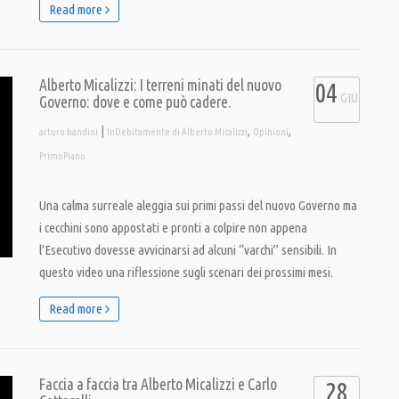
Read more
Alberto Micalizzi: I terreni minati del nuovo
04
GIU
Governo: dove e come può cadere.
|
,
,
arturo bandini
InDebitamente di Alberto Micalizzi
Opinioni
PrimoPiano
Una calma surreale aleggia sui primi passi del nuovo Governo ma
i cecchini sono appostati e pronti a colpire non appena
l’Esecutivo dovesse avvicinarsi ad alcuni “varchi” sensibili. In
questo video una riflessione sugli scenari dei prossimi mesi.
Read more
Faccia a faccia tra Alberto Micalizzi e Carlo
28