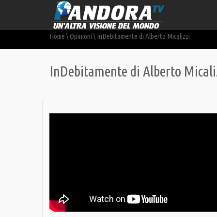
Home
\
Opinioni
\
InDebitamente di Alberto Micalizzi
InDebitamente di Alberto Micali