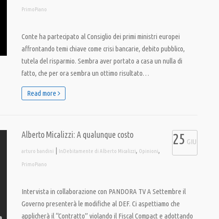
PrimoPiano
Conte ha partecipato al Consiglio dei primi ministri europei
affrontando temi chiave come crisi bancarie, debito pubblico,
tutela del risparmio. Sembra aver portato a casa un nulla di
fatto, che per ora sembra un ottimo risultato…
Read more
Alberto Micalizzi: A qualunque costo
25
GIU
|
,
,
arturo bandini
InDebitamente di Alberto Micalizzi
Opinioni
PrimoPiano
Intervista in collaborazione con PANDORA TV A Settembre il
Governo presenterà le modifiche al DEF. Ci aspettiamo che
applicherà il “Contratto” violando il Fiscal Compact e adottando