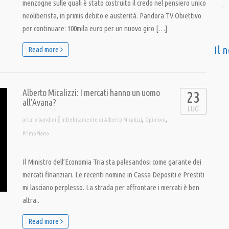
menzogne sulle quali è stato costruito il credo nel pensiero unico
neoliberista, in primis debito e austerità. Pandora TV Obiettivo
per continuare: 100mila euro per un nuovo giro […]
Il 
Read more
Alberto Micalizzi: I mercati hanno un uomo
23
all’Avana?
LUG
|
,
,
arturo bandini
InDebitamente di Alberto Micalizzi
Opinioni
PrimoPiano
Il Ministro dell’Economia Tria sta palesandosi come garante dei
mercati finanziari. Le recenti nomine in Cassa Depositi e Prestiti
mi lasciano perplesso. La strada per affrontare i mercati è ben
altra..
Read more