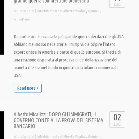
grande guerra commerciale planetaria
LUG
|
,
,
arturo bandini
InDebitamente di Alberto Micalizzi
Opinioni
PrimoPiano
Da poche ore è iniziata la più grande guerra dei dazi che gli USA
abbiano mai mosso nella storia. Trump vuole colpire l’intero
export cinese in America e parte di quello europeo. Si tratta di
una reazione disperata al processo di de-dollarizzazione del
pianeta che sta mettendo in ginocchio la bilancia commerciale
USA.
Read more
Alberto Micalizzi: DOPO GLI IMMIGRATI, IL
02
GOVERNO CONTE ALLA PROVA DEL SISTEMA
LUG
BANCARIO
|
,
,
arturo bandini
InDebitamente di Alberto Micalizzi
Opinioni