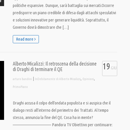
politiche espansive. Dunque, sarà battaglia sui mercati.Occorre
predisporre un piano credibile di difesa dagli attacchi speculativi
e soluzioni innovative per generare liquidità. Soprattutto, il
Governo dovrà dimostrare che […]
Read more
Alberto Micalizzi: Il retroscena della decisione
19
GIU
di Draghi di terminare il QE
|
,
,
arturo bandini
InDebitamente di Alberto Micalizzi
Opinioni
PrimoPiano
Draghi accusa il colpo dell’ondata populista e si auspica che il
dialogo resti all’interno del perimetro dei Trattati. Al tempo
stesso, annuncia la fine del QE. Cosa ha in mente?
———————————— Pandora TV Obiettivo per continuare: