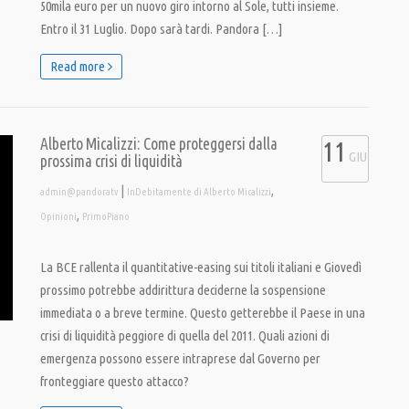
50mila euro per un nuovo giro intorno al Sole, tutti insieme.
Entro il 31 Luglio. Dopo sarà tardi. Pandora […]
Read more
Alberto Micalizzi: Come proteggersi dalla
11
GIU
prossima crisi di liquidità
|
,
admin@pandoratv
InDebitamente di Alberto Micalizzi
,
Opinioni
PrimoPiano
La BCE rallenta il quantitative-easing sui titoli italiani e Giovedì
prossimo potrebbe addirittura deciderne la sospensione
immediata o a breve termine. Questo getterebbe il Paese in una
crisi di liquidità peggiore di quella del 2011. Quali azioni di
emergenza possono essere intraprese dal Governo per
fronteggiare questo attacco?