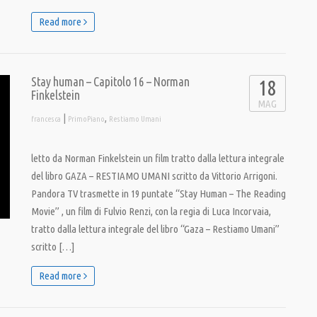
Read more
Stay human – Capitolo 16 – Norman
18
Finkelstein
MAG
|
,
francesca
PrimoPiano
Restiamo Umani
letto da Norman Finkelstein un film tratto dalla lettura integrale
del libro GAZA – RESTIAMO UMANI scritto da Vittorio Arrigoni.
Pandora TV trasmette in 19 puntate “Stay Human – The Reading
Movie” , un film di Fulvio Renzi, con la regia di Luca Incorvaia,
tratto dalla lettura integrale del libro “Gaza – Restiamo Umani”
scritto […]
Read more