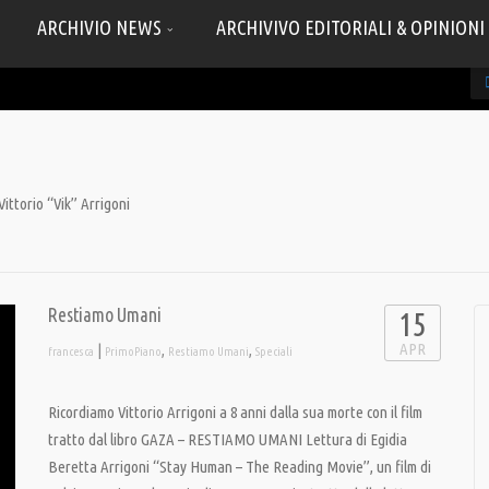
ARCHIVIO NEWS
ARCHIVIVO EDITORIALI & OPINIONI
Vittorio “Vik” Arrigoni
Restiamo Umani
15
APR
|
,
,
francesca
PrimoPiano
Restiamo Umani
Speciali
Ricordiamo Vittorio Arrigoni a 8 anni dalla sua morte con il film
tratto dal libro GAZA – RESTIAMO UMANI Lettura di Egidia
Beretta Arrigoni “Stay Human – The Reading Movie”, un film di