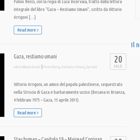
Fulvio Renzi, con la regia di Luca Incorvaia, tratto dalla lettura
integrale del libro “Gaza – Restiamo Umani”, scritto da Vittorio
Arrigoni […]
Read more
Il 
Gaza, restiamo umani
20
MAR
|
,
,
admin@pandoratv
PrimoPiano
Restiamo Umani
Speciali
Vittorio Arrigoni, un amico del popolo palestinese, sequestrato
nella Striscia di Gaza e barbaramente ucciso (Besana in Brianza,
4 febbraio 1975 – Gaza, 15 aprile 2011).
Read more
Stay human – Capitolo 19 – Mairead Corrigan