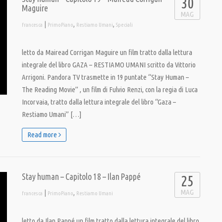
30
Maguire
MAG
|
,
,
francesca
PrimoPiano
Restiamo Umani
Speciali
letto da Mairead Corrigan Maguire un film tratto dalla lettura
integrale del libro GAZA – RESTIAMO UMANI scritto da Vittorio
Arrigoni. Pandora TV trasmette in 19 puntate “Stay Human –
The Reading Movie” , un film di Fulvio Renzi, con la regia di Luca
Incorvaia, tratto dalla lettura integrale del libro “Gaza –
Restiamo Umani” […]
Read more
Stay human – Capitolo 18 – Ilan Pappé
25
MAG
|
,
francesca
PrimoPiano
Restiamo Umani
letto da Ilan Pappé un film tratto dalla lettura integrale del libro