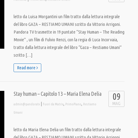
letto da Luisa Morgantini un film tratto dalla lettura integrale
del libro GAZA – RESTIAMO UMANI scritto da Vittorio Arrigoni.
Pandora TV trasmette in 19 puntate “Stay Human – The Reading
Movie” , un film di Fulvio Renzi, con la regia di Luca Incorvaia,
tratto dalla lettura integrale del libro “Gaza – Restiamo Umani”
scritto […]
Read more
Stay human – Capitolo 13 – Maria Elena Delia
09
MAG
|
,
,
admin@pandoratv
Fuori da Matrix
PrimoPiano
Restiamo
Umani
letto da Maria Elena Delia un film tratto dalla lettura integrale
del libro GAZA – RESTIAMO UMANI scritto da Vittorio Arrigoni.