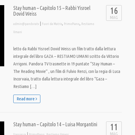
Stay human – Capitolo 15 – Rabbi Yisroel
16
Dovid Weiss
MAG
|
,
,
admin@pandoratv
Fuori da Matrix
PrimoPiano
Restiamo
Umani
letto da Rabbi Yisroel Dovid Weiss un film tratto dalla lettura
integrale del libro GAZA – RESTIAMO UMANI scritto da Vittorio
Arrigoni. Pandora TV trasmette in 19 puntate “Stay Human –
The Reading Movie” , un film di Fulvio Renzi, con la regia di Luca
Incorvaia, tratto dalla lettura integrale del libro “Gaza –
Restiamo […]
Read more
Stay human – Capitolo 14 – Luisa Morgantini
11
MAG
|
,
francesca
PrimoPiano
Restiamo Umani