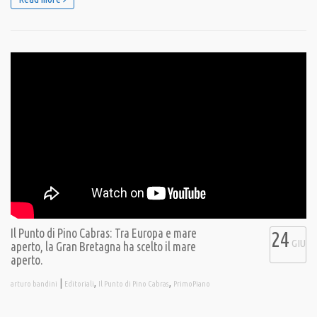
Il Punto di Pino Cabras: Tra Europa e mare
24
GIU
aperto, la Gran Bretagna ha scelto il mare
aperto.
|
,
,
arturo bandini
Editoriali
Il Punto di Pino Cabras
PrimoPiano