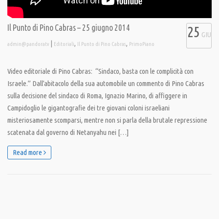
Il Punto di Pino Cabras – 25 giugno 2014
25
GIU
|
,
,
admin@pandoratv
Editoriali
Il Punto di Pino Cabras
PrimoPiano
Video editoriale di Pino Cabras: “Sindaco, basta con le complicità con
Israele.” Dall’abitacolo della sua automobile un commento di Pino Cabras
sulla decisione del sindaco di Roma, Ignazio Marino, di affiggere in
Campidoglio le gigantografie dei tre giovani coloni israeliani
misteriosamente scomparsi, mentre non si parla della brutale repressione
scatenata dal governo di Netanyahu nei […]
Read more