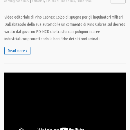
|
,
,
admin@pandoratv
Editoriali
Il Punto di Pino Cabras
PrimoPiano
Video editoriale di Pino Cabras: Colpo di spugna per gli inquinatori militari.
Dall’abitacolo della sua automobile un commento di Pino Cabras sul decreto
varato dal governo PD-NCD che trasforma i poligoni in aree
industriali compromettendo le bonifiche dei siti contaminati.
Read more