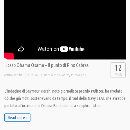
Il caso Obama Osama – Il punto di Pino Cabras
12
MAG
|
,
,
arturo bandini
Editoriali
Il Punto di Pino Cabras
PrimoPiano
L’indagine di Seymour Hersh, noto giornalista premio Pulitzer, ha rivelato
ciò che già molti sostenevano da tempo: il raid della Navy SEAL che avrebbe
portato all’uccisione di Osama Bin Laden era semplice fiction
Read more