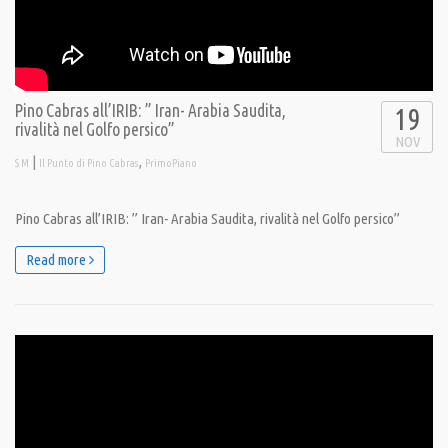
Pino Cabras all’IRIB: ” Iran- Arabia Saudita,
19
rivalità nel Golfo persico”
NOV
|
,
S M
Il Punto di Pino Cabras
PrimoPiano
Pino Cabras all’IRIB: ” Iran- Arabia Saudita, rivalità nel Golfo persico”
Read more