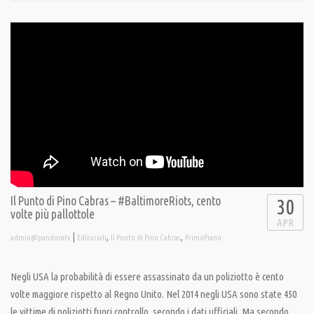
Il Punto di Pino Cabras – #BaltimoreRiots, cento
30
volte più pallottole
APR
|
,
,
admin@pandoratv
Editoriali
Il Punto di Pino Cabras
PrimoPiano
Negli USA la probabilità di essere assassinato da un poliziotto è cento
volte maggiore rispetto al Regno Unito. Nel 2014 negli USA sono state 450
le vittime di poliziotti fuori controllo, secondo i dati ufficiali. Ma secondo