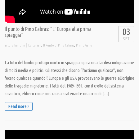
Il punto di Pino Cabras: “L’ Europa alla prima
03
spiaggia”
SET
|
,
,
arturo bandini
Editoriali
Il Punto di Pino Cabras
PrimoPiano
La foto del bimbo profugo morto in spiaggia ispira una tardiva indignazione
di molti media e politici. Gli stessi che dicono “facciamo qualcosa”, non
fecero qualcosa quando l’Europa e gli USA provocavano le guerre all’origine
delle tragedie migratorie. I fatti del 1989-1991, con il crollo del sistema
sovietico, ebbero come con-causa scatenante una crisi di […]
Read more