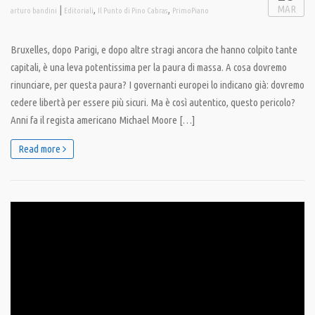
MAR
|
,
,
arturo bandini
Editoriali
Il Punto di Pino Cabras
PrimoPiano
Bruxelles, dopo Parigi, e dopo altre stragi ancora che hanno colpito tante
capitali, è una leva potentissima per la paura di massa. A cosa dovremo
rinunciare, per questa paura? I governanti europei lo indicano già: dovremo
cedere libertà per essere più sicuri. Ma è così autentico, questo pericolo?
Anni fa il regista americano Michael Moore […]
Read more