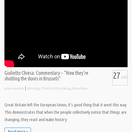
Giulietto Chiesa: Commentary – “Now they’re
27
GIU
shutting the doors in Brussels”
|
,
,
arturo bandini
Editoriali
Il Punto di Pino Cabras
PrimoPiano
Great Britain left the European Union, it’s good thing that it went this way.
This demonstrates that when the people collectively notice that things are
changing, they react and make history
Read more