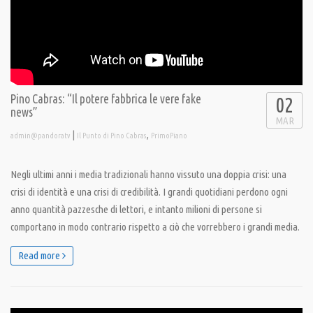
Pino Cabras: “Il potere fabbrica le vere fake
02
news”
MAR
|
,
admin@pandoratv
Il Punto di Pino Cabras
PrimoPiano
Negli ultimi anni i media tradizionali hanno vissuto una doppia crisi: una
crisi di identità e una crisi di credibilità. I grandi quotidiani perdono ogni
anno quantità pazzesche di lettori, e intanto milioni di persone si
comportano in modo contrario rispetto a ciò che vorrebbero i grandi media.
Read more