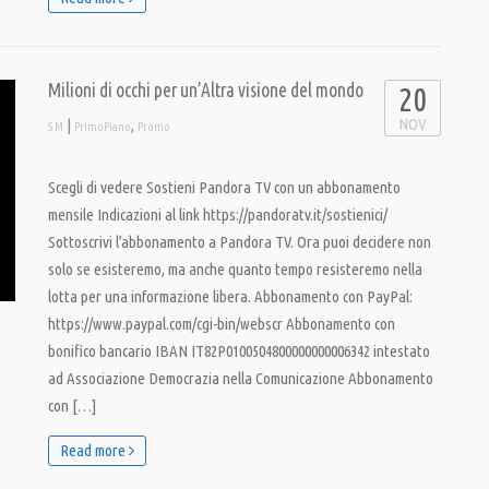
Milioni di occhi per un’Altra visione del mondo
20
NOV
|
,
S M
PrimoPiano
Promo
Scegli di vedere Sostieni Pandora TV con un abbonamento
mensile Indicazioni al link https://pandoratv.it/sostienici/
Sottoscrivi l’abbonamento a Pandora TV. Ora puoi decidere non
solo se esisteremo, ma anche quanto tempo resisteremo nella
lotta per una informazione libera. Abbonamento con PayPal:
https://www.paypal.com/cgi-bin/webscr Abbonamento con
bonifico bancario IBAN IT82P0100504800000000006342 intestato
ad Associazione Democrazia nella Comunicazione Abbonamento
con […]
Read more