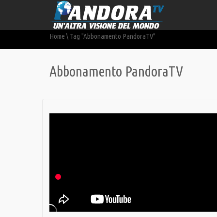
Home
\
Tag "Abbonamento PandoraTV"
Abbonamento PandoraTV