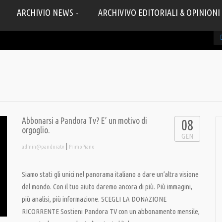
ARCHIVIO NEWS
ARCHIVIVO EDITORIALI & OPINIONI
Abbonarsi a Pandora Tv? E’ un motivo di
08
orgoglio.
GEN
|
admin@pandoratv
PrimoPiano
Siamo stati gli unici nel panorama italiano a dare un’altra visione
del mondo. Con il tuo aiuto daremo ancora di più. Più immagini,
più analisi, più informazione. SCEGLI LA DONAZIONE
RICORRENTE Sostieni Pandora TV con un abbonamento mensile,