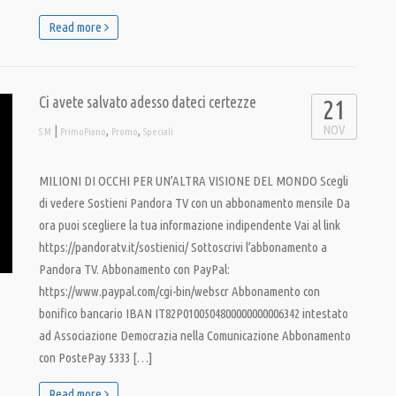
Read more
Ci avete salvato adesso dateci certezze
21
NOV
|
,
,
S M
PrimoPiano
Promo
Speciali
MILIONI DI OCCHI PER UN’ALTRA VISIONE DEL MONDO Scegli
di vedere Sostieni Pandora TV con un abbonamento mensile Da
ora puoi scegliere la tua informazione indipendente Vai al link
https://pandoratv.it/sostienici/ Sottoscrivi l’abbonamento a
Pandora TV. Abbonamento con PayPal:
https://www.paypal.com/cgi-bin/webscr Abbonamento con
bonifico bancario IBAN IT82P0100504800000000006342 intestato
ad Associazione Democrazia nella Comunicazione Abbonamento
con PostePay 5333 […]
Read more