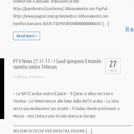
semestrale o annuale. Indicazioni al link
https://pandoratv.it/sostienici/ Abbonamento con PayPal:
https://www.paypal.com/cgi-bin/webscr Abbonamento con
bonifico bancario IBAN IT82P0100504800000000006342 […]
Il 
Read more
PTV News 27.11.17 – I Saud spingono il mondo
27
sunnita contro Teheran
NOV
|
,
S M
News
PrimoPiano
– La NATO araba contro il Qatar – Il Qatar si allea con Iran e
Turchia – Lo Yemen messo alla fame dalla NATO araba – La Siria
verso una mediazione con Israele – Il Sudan chiede protezione a
Mosca – Una Cintura una Strada sbarca in Europa
__________________________________________________________________
MILIONI DI OCCHI PER UN’ALTRA VISIONE […]