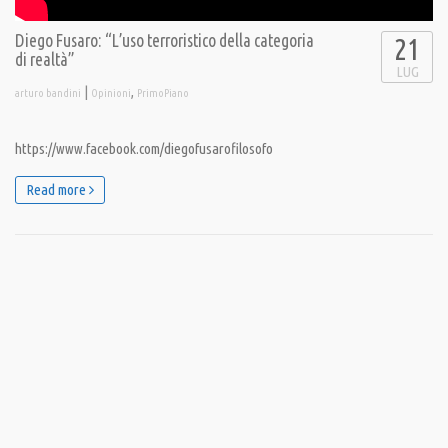
Diego Fusaro: “L’uso terroristico della categoria
21
di realtà”
LUG
|
,
arturo bandini
Opinioni
PrimoPiano
https://www.facebook.com/diegofusarofilosofo
Read more