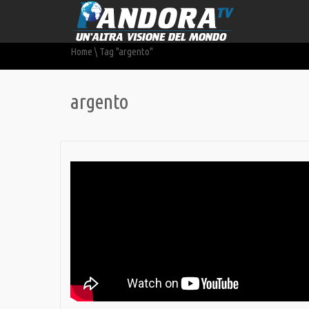
Home
\
Tag "argento"
argento