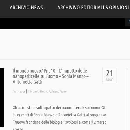
ARCHIVIO NEWS
ARCHIVIVO EDITORIALI & OPINIONI
Il mondo nuovo? Pnt 10 – L’impatto delle
21
nanoparticelle sull’uomo – Sonia Manzo –
MAG
Antonietta Gatti
|
,
francesca
Il Mondo Nuovo?
PrimoPiano
Gli ultimi studi sull’impatto dei nanomateriali sull’uomo. Gli
interventi di Sonia Manzo e Antonietta Gatti al congresso
“Nuove frontiere della biologia” svoltosi a Roma il 2 marzo
scorso.