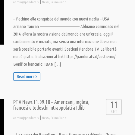
|
,
admin@pandoratv
News
PrimoPiano
– Pechino alla conquista del mondo con nuovi media – USA
armano Taiwan ———————————— Abbiamo cominciato nel
2014, allora la nostra visione del mondo era un’eresia, oggi il
cambiamento è iniziato, ma senza una informazione libera non
sarà possibile portarlo avanti. Sostieni Pandora TV. La libertà
non è gratis. Indicazioni al link:https://pandoratv.it/sostienici/
Bonifico bancario: IBAN […]
Read more
PTV News 11.09.18 – Americani, inglesi,
11
francesi e tedeschi intrappolati a Idlib
SET
|
,
admin@pandoratv
News
PrimoPiano
– La rapina dei Benetton – Papa Francesco si difende – Trump