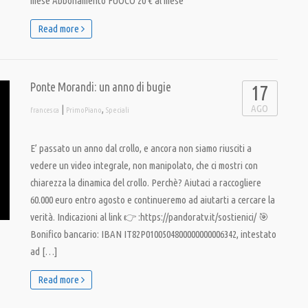
mese Abbonamento FUOCO 20 € al mese
Read more
Ponte Morandi: un anno di bugie
17
AGO
|
,
francesca
PrimoPiano
Speciali
E’ passato un anno dal crollo, e ancora non siamo riusciti a
vedere un video integrale, non manipolato, che ci mostri con
chiarezza la dinamica del crollo. Perchè? Aiutaci a raccogliere
60.000 euro entro agosto e continueremo ad aiutarti a cercare la
verità. Indicazioni al link 👉 :https://pandoratv.it/sostienici/ 🎯
Bonifico bancario: IBAN IT82P0100504800000000006342, intestato
ad […]
Read more