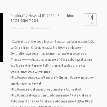
PandoraTV News 14.01.2020 – Stallo libico
14
anche dopo Mosca
GEN
|
,
umberto ascione
News
PrimoPiano
- Stallo libico anche dopo Mosca - S'inasprisce la pressione USA
su Cina e Iran - Crisi diplomatica tra Bolivia e Messico -
Contr’offensiva della finanza internazionale in soccorso di
Atlantia --------- Aiutaci ad arrivare a 10mila abbonati al canale
YouTube e diventeremo, tutti insieme, il centro di gravità
permanente della conoscenza:
http://www.youtube.com/PandoraTvChann... Oppure aiutaci con
una donazione: PayPal:
http://www.paypal.me/informazionelibera Altri metodi:
http://pandoratv.it/sostienici/ Abbonamento ARIA 2 € al mese
Abbonamento TERRA 5 € al mese Abbonamento ACQUA 10 € al