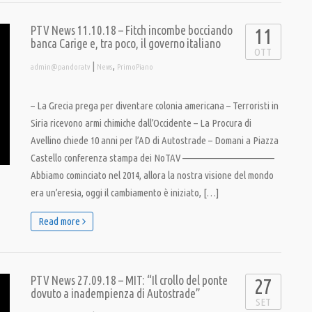
PTV News 11.10.18 – Fitch incombe bocciando
11
banca Carige e, tra poco, il governo italiano
OTT
|
,
admin@pandoratv
News
PrimoPiano
– La Grecia prega per diventare colonia americana – Terroristi in
Siria ricevono armi chimiche dall’Occidente – La Procura di
Avellino chiede 10 anni per l’AD di Autostrade – Domani a Piazza
Castello conferenza stampa dei NoTAV ————————————
Abbiamo cominciato nel 2014, allora la nostra visione del mondo
era un’eresia, oggi il cambiamento è iniziato, […]
Read more
PTV News 27.09.18 – MIT: “Il crollo del ponte
27
dovuto a inadempienza di Autostrade”
SET