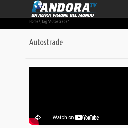
Home
\
Tag "Autostrade"
Autostrade