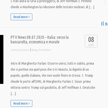
L’Iran aiuta la Siria a proteggersi, di Jeff Hoffman 3. Pechino
chiede a Washington la riduzione delle testate nucleari, di […]
Read more
Il 
PTV News 08.07.2020 – Italia: verso la
08
bancarotta, economica e morale
LUG
|
,
umberto ascione
News
PrimoPiano
Intro di Margherita Furlan: Occorre unirsi, tutti e subito, prima
che ci portino via quel poco che ci è rimasto, la dignità di un
popolo, quello italiano, che non vuole finire in Grecia. 1. Trump
chiude le porte all’OMS, di Margherita Furlan 2. Sioux: prima
vittoria contro Trump sul gasdotto, di Jeff Hoffman 3. Deutsche
[…]
Read more