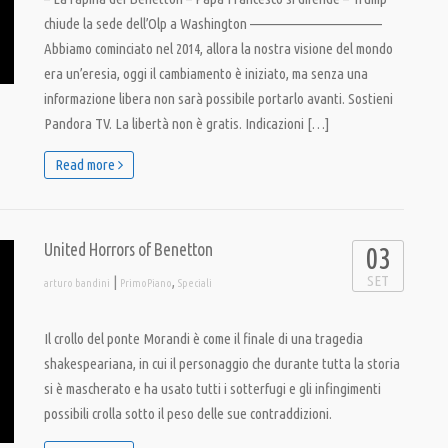
chiude la sede dell’Olp a Washington ————————————
Abbiamo cominciato nel 2014, allora la nostra visione del mondo
era un’eresia, oggi il cambiamento è iniziato, ma senza una
informazione libera non sarà possibile portarlo avanti. Sostieni
Pandora TV. La libertà non è gratis. Indicazioni […]
Read more
United Horrors of Benetton
03
SET
|
,
arturo bandini
PrimoPiano
Speciali
Il crollo del ponte Morandi è come il finale di una tragedia
shakespeariana, in cui il personaggio che durante tutta la storia
si è mascherato e ha usato tutti i sotterfugi e gli infingimenti
possibili crolla sotto il peso delle sue contraddizioni.