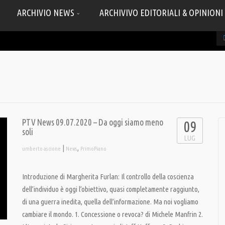
ARCHIVIO NEWS
ARCHIVIVO EDITORIALI & OPINIONI
PTV News 09.07.2020 – Da oggi siamo meno
09
soli
LUG
|
,
umberto ascione
News
PrimoPiano
Introduzione di Margherita Furlan: Il controllo della coscienza
dell’individuo è oggi l’obiettivo, quasi completamente raggiunto,
di una guerra inedita, quella dell’informazione. Ma noi vogliamo
cambiare il mondo. 1. Concessione o revoca? di Michele Manfrin 2.