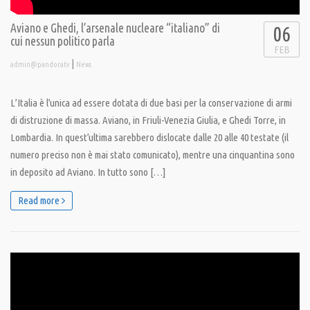
Aviano e Ghedi, l’arsenale nucleare “italiano” di
06
cui nessun politico parla
FEB
|
admin@pandoratv
News
L’Italia è l’unica ad essere dotata di due basi per la conservazione di armi
di distruzione di massa. Aviano, in Friuli-Venezia Giulia, e Ghedi Torre, in
Lombardia. In quest’ultima sarebbero dislocate dalle 20 alle 40 testate (il
numero preciso non è mai stato comunicato), mentre una cinquantina sono
in deposito ad Aviano. In tutto sono […]
Read more