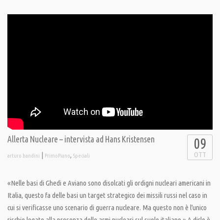
Allerta Nucleare – intervista ad Hans Kristensen
09
OTT
|
,
arturo bandini
PrimoPiano
Speciali
«Nelle basi di Ghedi e Aviano sono disolcati gli ordigni nucleari americani in
Italia, questo fa delle basi un target strategico dei missili russi nel caso in
cui si verificasse uno scenario di guerra nucleare. Ma questo non è l’unico
rischio legato alla presenza delle armi nucleari sul suolo italiano.» A dirlo è