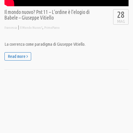
Il mondo nuovo? Pnt 11 – L’ordine è l’elogio di
28
Babele – Giuseppe Vitiello
MAG
|
,
francesca
Il Mondo Nuovo?
PrimoPiano
La coerenza come paradigma di Giuseppe Vitiello.
Read more