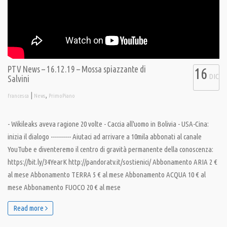
PTV News – 16.12.19 – Mossa spiazzante di
16
DIC
Salvini
|
,
francesca
News
PrimoPiano
- Wikileaks aveva ragione 20 volte - Caccia all'uomo in Bolivia - USA-Cina:
inizia il dialogo ---------- Aiutaci ad arrivare a 10mila abbonati al canale
YouTube e diventeremo il centro di gravità permanente della conoscenza:
https://bit.ly/34YearK http://pandoratv.it/sostienici/ Abbonamento ARIA 2 €
al mese Abbonamento TERRA 5 € al mese Abbonamento ACQUA 10 € al
mese Abbonamento FUOCO 20 € al mese
Read more