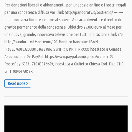
Per donazioni liberali e abbonamenti, per il negozio on line e i nostri regali
per una conoscenza diffusa vai il link http://pandoratv.it/sostienici/ --------
La democrazia fiorisce insieme al sapere. Aiutaci a diventare il centro di
gravità permanente della conoscenza. Obiettivo 25.000 euro al mese per
una nuova, grande, innovativa televisione per tutti. Indicazioni al link 👉
http://pandoratv.it/sostienici/ 🎯 Bonifico bancario: IBAN:
IT93E0760103200001046934863 SWIFT: BPPIITRRXXX intestato a Cometa
Associazione 🎯 PayPal: https://www.paypal.com/cgi-bin/webscr 🎯
PostePay: 5333 1710 8384 9659, intestata a Giulietto Chiesa Cod. Fisc. CHS
GTT 40P04 A052R
Read more