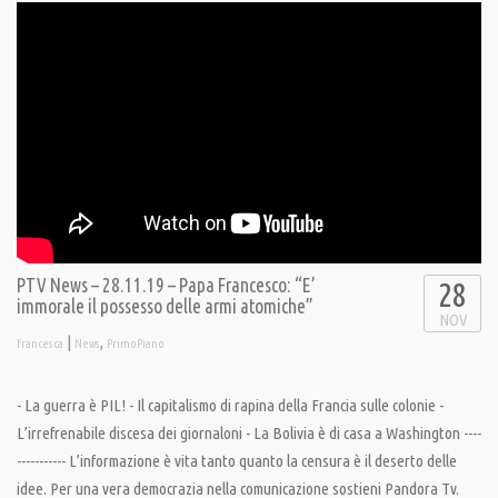
PTV News – 28.11.19 – Papa Francesco: “E’
28
immorale il possesso delle armi atomiche”
NOV
|
,
francesca
News
PrimoPiano
- La guerra è PIL! - Il capitalismo di rapina della Francia sulle colonie -
L’irrefrenabile discesa dei giornaloni - La Bolivia è di casa a Washington ----
----------- L’informazione è vita tanto quanto la censura è il deserto delle
idee. Per una vera democrazia nella comunicazione sostieni Pandora Tv.