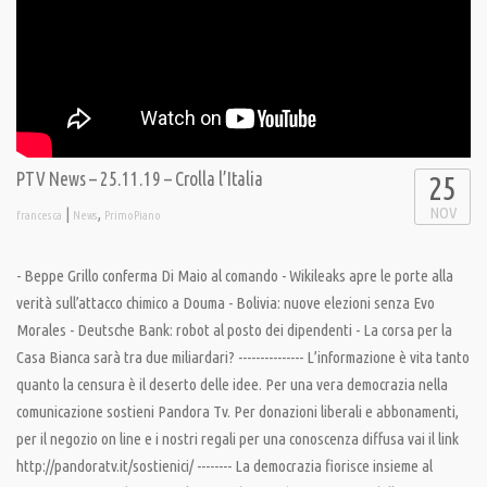
PTV News – 25.11.19 – Crolla l’Italia
25
NOV
|
,
francesca
News
PrimoPiano
- Beppe Grillo conferma Di Maio al comando - Wikileaks apre le porte alla
verità sull’attacco chimico a Douma - Bolivia: nuove elezioni senza Evo
Morales - Deutsche Bank: robot al posto dei dipendenti - La corsa per la
Casa Bianca sarà tra due miliardari? --------------- L’informazione è vita tanto
quanto la censura è il deserto delle idee. Per una vera democrazia nella
comunicazione sostieni Pandora Tv. Per donazioni liberali e abbonamenti,
per il negozio on line e i nostri regali per una conoscenza diffusa vai il link
http://pandoratv.it/sostienici/ -------- La democrazia fiorisce insieme al