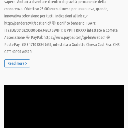
sapere. Aiutaci a diventare il centro di gravità permanente della
conoscenza. Obiettivo 25.000 euro al mese per una nuova, grande,
innovativa televisione per tutti. Indicazioni al link 👉
http://pandoratv.it/sostienici/ 🎯 Bonifico bancario: IBAN:
IT93E0760103200001046934863 SWIFT: BPPIITRRXXX intestato a Cometa
Associazione 🎯 PayPal: https://www.paypal.com/cgi-bin/webscr 🎯
PostePay: 5333 1710 8384 9659, intestata a Giulietto Chiesa Cod. Fisc. CHS
GTT 40P04 A052R
Read more