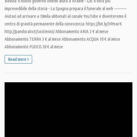
Bolivia: il nuovo governo chiede aiuto a Israele - GB: il voto più
imprevedibile della storia - La Spagna prepara il funerale al web ----------
Aiutaci ad arrivare a 10mila abbonati al canale YouTube e diventeremo il
centro di gravità permanente della conoscenza: https://bit.ly/34YearK
http://pandoratv.it/sostienici/ Abbonamento ARIA 2 € al mese
Abbonamento TERRA 5 € al mese Abbonamento ACQUA 10 € al mese
Abbonamento FUOCO 20 € al mese
Read more