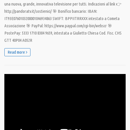
una nuova, grande, innovativa televisione per tutti. Indicazioni al link 👉
http://pandoratv.it/sostienici/ 🎯 Bonifico bancario: IBAN:
IT93E0760103200001046934863 SWIFT: BPPIITRRXXX intestato a Cometa
Associazione 🎯 PayPal: https://www.paypal.com/cgi-bin/webscr 🎯
PostePay: 5333 1710 8384 9659, intestata a Giulietto Chiesa Cod. Fisc. CHS
GTT 40P04 A052R
Read more