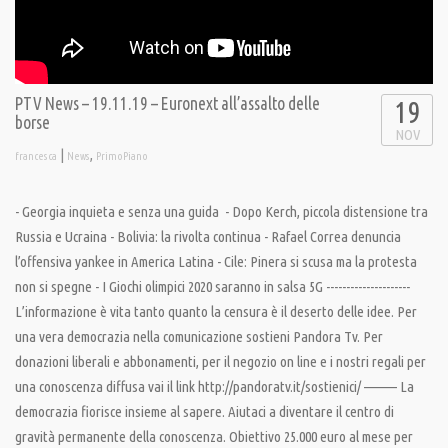
PTV News – 19.11.19 – Euronext all’assalto delle
19
borse
NOV
|
,
francesca
News
PrimoPiano
- Georgia inquieta e senza una guida - Dopo Kerch, piccola distensione tra
Russia e Ucraina - Bolivia: la rivolta continua - Rafael Correa denuncia
l’offensiva yankee in America Latina - Cile: Pinera si scusa ma la protesta
non si spegne - I Giochi olimpici 2020 saranno in salsa 5G ---------------------
L’informazione è vita tanto quanto la censura è il deserto delle idee. Per
una vera democrazia nella comunicazione sostieni Pandora Tv. Per
donazioni liberali e abbonamenti, per il negozio on line e i nostri regali per
una conoscenza diffusa vai il link http://pandoratv.it/sostienici/ ——— La
democrazia fiorisce insieme al sapere. Aiutaci a diventare il centro di
gravità permanente della conoscenza. Obiettivo 25.000 euro al mese per