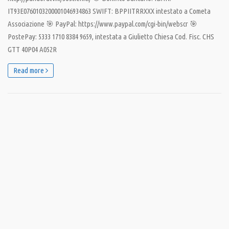
IT93E0760103200001046934863 SWIFT: BPPIITRRXXX intestato a Cometa
Associazione 🎯 PayPal: https://www.paypal.com/cgi-bin/webscr 🎯
PostePay: 5333 1710 8384 9659, intestata a Giulietto Chiesa Cod. Fisc. CHS
GTT 40P04 A052R
Read more