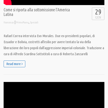
Come si riporta alla sottomissione l’America
29
Latina
GEN
|
,
francesca
PrimoPiano
Speciali
Rafael Correa intervista Evo Morales. Due ex-presidenti popolari, di
Ecuador e Bolivia, costretti all’esilio per avere tentato la via della
liberazione dei loro popoli dall’aggressione imperial-coloniale. Traduzione a
cura di Alfredo Scardina Sottotitoli a cura di Roberta Zanzarelli
Read more