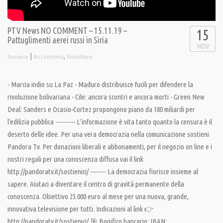
PTV News NO COMMENT – 15.11.19 –
15
Pattuglimenti aerei russi in Siria
NOV
|
,
francesca
No Comment
PrimoPiano
- Marcia indio su La Paz - Maduro distribuisce fucili per difendere la
rivoluzione bolivariana - Cile: ancora scontri e ancora morti - Green New
Deal: Sanders e Ocasio-Cortez propongono piano da 180 miliardi per
l'edilizia pubblica ---------- L’informazione è vita tanto quanto la censura è il
deserto delle idee. Per una vera democrazia nella comunicazione sostieni
Pandora Tv. Per donazioni liberali e abbonamenti, per il negozio on line e i
nostri regali per una conoscenza diffusa vai il link
http://pandoratv.it/sostienici/ -------- La democrazia fiorisce insieme al
sapere. Aiutaci a diventare il centro di gravità permanente della
conoscenza. Obiettivo 25.000 euro al mese per una nuova, grande,
innovativa televisione per tutti. Indicazioni al link 👉
http://pandoratv.it/sostienici/ 🎯 Bonifico bancario: IBAN: