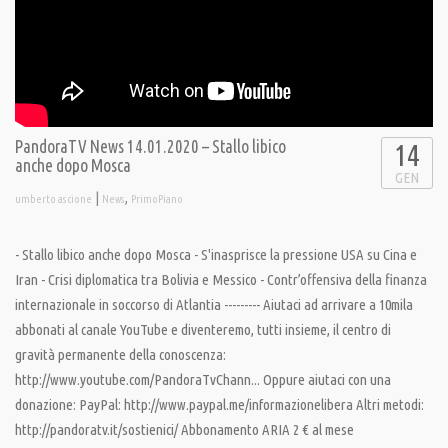
PandoraTV News 14.01.2020 – Stallo libico
14
anche dopo Mosca
GEN
|
,
umberto ascione
News
PrimoPiano
- Stallo libico anche dopo Mosca - S'inasprisce la pressione USA su Cina e
Iran - Crisi diplomatica tra Bolivia e Messico - Contr’offensiva della finanza
internazionale in soccorso di Atlantia --------- Aiutaci ad arrivare a 10mila
abbonati al canale YouTube e diventeremo, tutti insieme, il centro di
gravità permanente della conoscenza:
http://www.youtube.com/PandoraTvChann... Oppure aiutaci con una
donazione: PayPal: http://www.paypal.me/informazionelibera Altri metodi:
http://pandoratv.it/sostienici/ Abbonamento ARIA 2 € al mese