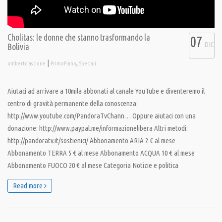
Cholitas: le donne che stanno trasformando la
07
DIC
Bolivia
|
,
umberto ascione
PrimoPiano
Speciali
Aiutaci ad arrivare a 10mila abbonati al canale YouTube e diventeremo il
centro di gravità permanente della conoscenza:
http://www.youtube.com/PandoraTvChann… Oppure aiutaci con una
donazione: http://www.paypal.me/informazionelibera Altri metodi:
http://pandoratv.it/sostienici/ Abbonamento ARIA 2 € al mese
Abbonamento TERRA 5 € al mese Abbonamento ACQUA 10 € al mese
Abbonamento FUOCO 20 € al mese Categoria Notizie e politica
Read more