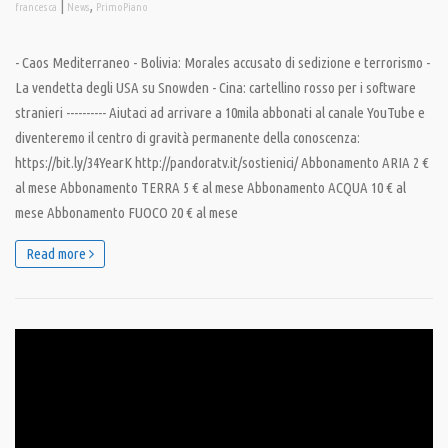
|
,
francesca
News
PrimoPiano
- Caos Mediterraneo - Bolivia: Morales accusato di sedizione e terrorismo -
La vendetta degli USA su Snowden - Cina: cartellino rosso per i software
stranieri ---------- Aiutaci ad arrivare a 10mila abbonati al canale YouTube e
diventeremo il centro di gravità permanente della conoscenza:
https://bit.ly/34YearK http://pandoratv.it/sostienici/ Abbonamento ARIA 2 €
al mese Abbonamento TERRA 5 € al mese Abbonamento ACQUA 10 € al
mese Abbonamento FUOCO 20 € al mese
Read more