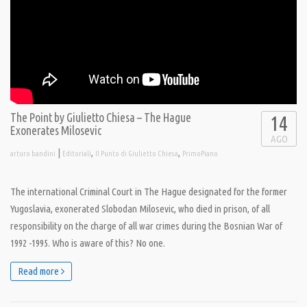
The Point by Giulietto Chiesa – The Hague
14
Exonerates Milosevic
AGO
|
,
,
arturo bandini
Editoriali
Il Punto di Giulietto Chiesa
PrimoPiano
The international Criminal Court in The Hague designated for the former
Yugoslavia, exonerated Slobodan Milosevic, who died in prison, of all
responsibility on the charge of all war crimes during the Bosnian War of
1992 -1995. Who is aware of this? No one.
Read more