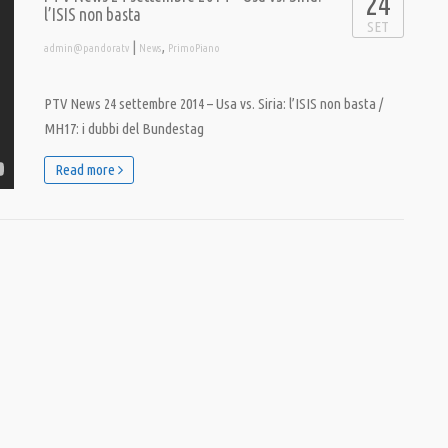
24
l’ISIS non basta
SET
|
,
admin@pandoratv
News
PrimoPiano
PTV News 24 settembre 2014 – Usa vs. Siria: l’ISIS non basta /
MH17: i dubbi del Bundestag
Read more