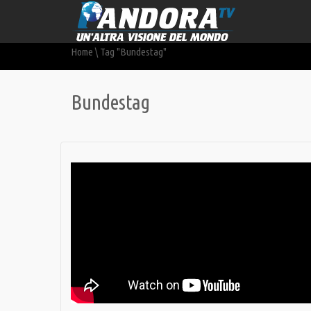
Home
\
Tag "Bundestag"
Bundestag