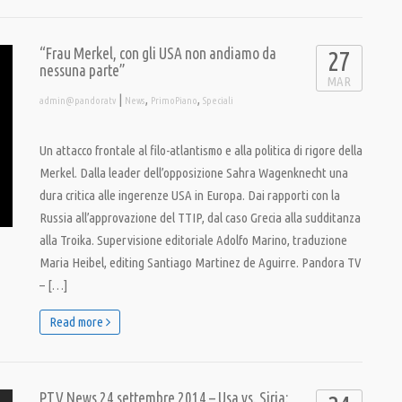
“Frau Merkel, con gli USA non andiamo da
27
nessuna parte”
MAR
|
,
,
admin@pandoratv
News
PrimoPiano
Speciali
Un attacco frontale al filo-atlantismo e alla politica di rigore della
Merkel. Dalla leader dell’opposizione Sahra Wagenknecht una
dura critica alle ingerenze USA in Europa. Dai rapporti con la
Russia all’approvazione del TTIP, dal caso Grecia alla sudditanza
alla Troika. Supervisione editoriale Adolfo Marino, traduzione
Maria Heibel, editing Santiago Martinez de Aguirre. Pandora TV
– […]
Read more
PTV News 24 settembre 2014 – Usa vs. Siria: