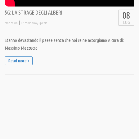
5G: LA STRAGE DEGLI ALBERI
08
LUG
|
,
francesca
PrimoPiano
Speciali
Stanno devastando il paese senza che noi ce ne accorgiamo A cura di:
Massimo Mazzucco
Read more