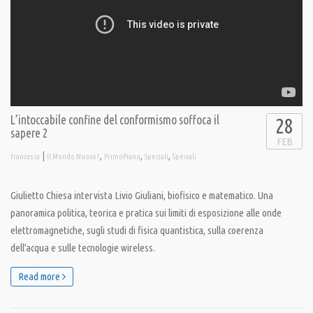
L’intoccabile confine del conformismo soffoca il
28
sapere 2
FEB
|
,
,
,
francesca
Il Mondo Nuovo?
PrimoPiano
Speciali
Speciali
Giulietto Chiesa intervista Livio Giuliani, biofisico e matematico. Una
panoramica politica, teorica e pratica sui limiti di esposizione alle onde
elettromagnetiche, sugli studi di fisica quantistica, sulla coerenza
dell’acqua e sulle tecnologie wireless.
Read more