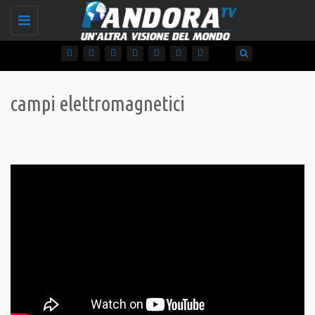
Toggle
navigation
campi elettromagnetici