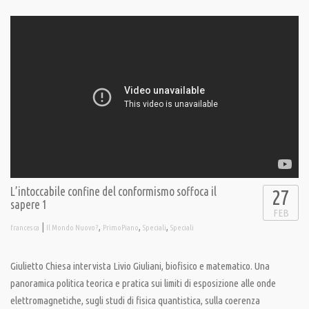
L’intoccabile confine del conformismo soffoca il
27
sapere 1
FEB
|
,
,
,
francesca
Il Mondo Nuovo?
PrimoPiano
Speciali
Speciali
Giulietto Chiesa intervista Livio Giuliani, biofisico e matematico. Una
panoramica politica teorica e pratica sui limiti di esposizione alle onde
elettromagnetiche, sugli studi di fisica quantistica, sulla coerenza