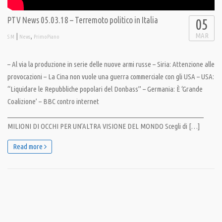
PTV News 05.03.18 – Terremoto politico in Italia
05
MAR
|
,
S M
News
PrimoPiano
– Al via la produzione in serie delle nuove armi russe – Siria: Attenzione alle
provocazioni – La Cina non vuole una guerra commerciale con gli USA – USA:
“Liquidare le Repubbliche popolari del Donbass” – Germania: È ‘Grande
Coalizione’ – BBC contro internet
__________________________________________________________________
MILIONI DI OCCHI PER UN’ALTRA VISIONE DEL MONDO Scegli di […]
Read more