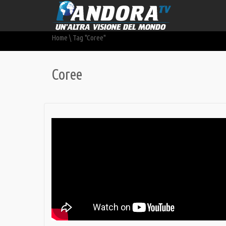
Home
\
Tag "Coree"
Coree