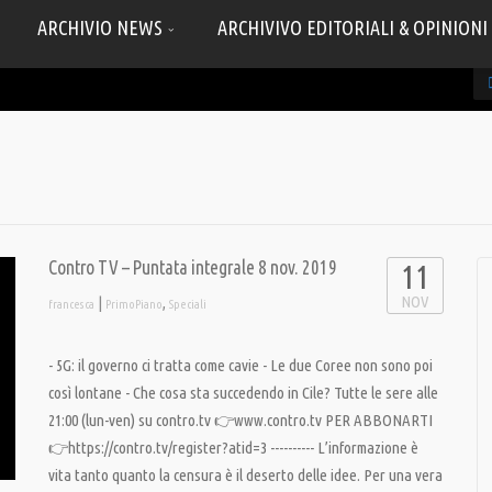
ARCHIVIO NEWS
ARCHIVIVO EDITORIALI & OPINIONI
Contro TV – Puntata integrale 8 nov. 2019
11
NOV
|
,
francesca
PrimoPiano
Speciali
- 5G: il governo ci tratta come cavie - Le due Coree non sono poi
così lontane - Che cosa sta succedendo in Cile? Tutte le sere alle
21:00 (lun-ven) su contro.tv 👉www.contro.tv PER ABBONARTI
👉https://contro.tv/register?atid=3 ---------- L’informazione è
vita tanto quanto la censura è il deserto delle idee. Per una vera