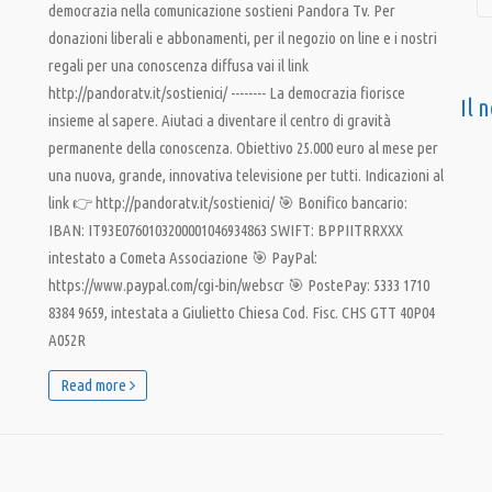
democrazia nella comunicazione sostieni Pandora Tv. Per
donazioni liberali e abbonamenti, per il negozio on line e i nostri
regali per una conoscenza diffusa vai il link
http://pandoratv.it/sostienici/ -------- La democrazia fiorisce
Il 
insieme al sapere. Aiutaci a diventare il centro di gravità
permanente della conoscenza. Obiettivo 25.000 euro al mese per
una nuova, grande, innovativa televisione per tutti. Indicazioni al
link 👉 http://pandoratv.it/sostienici/ 🎯 Bonifico bancario:
IBAN: IT93E0760103200001046934863 SWIFT: BPPIITRRXXX
intestato a Cometa Associazione 🎯 PayPal:
https://www.paypal.com/cgi-bin/webscr 🎯 PostePay: 5333 1710
8384 9659, intestata a Giulietto Chiesa Cod. Fisc. CHS GTT 40P04
A052R
Read more