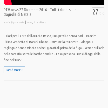
PTV news 27 Dicembre 2016 – Tutti i dubbi sulla
27
DIC
tragedia di Natale
|
,
admin@pandoratv
News
PrimoPiano
– Fiori per il Coro dell’Armata Rossa, una perdita senza pari – Israele:
Ultima vendetta di Barack Obama – MPS nella tempesta – Aleppo: I
tagliagole hanno minato anche i giocattoli prima della fuga – Yemen sull’orlo
della carestia sotto le bombe saudite – Cosa pensano i russi di oggi della
fine dell’URSS
Read more