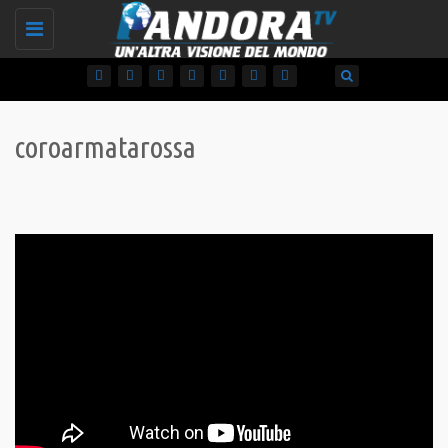
Toggle
navigation
coroarmatarossa