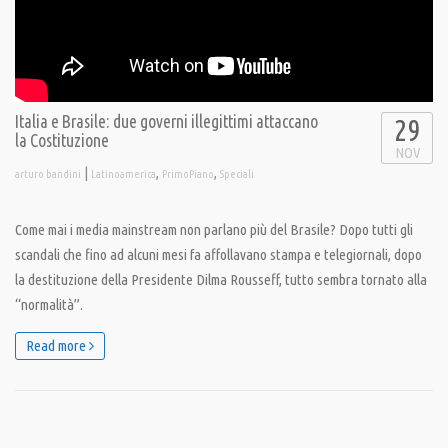
Italia e Brasile: due governi illegittimi attaccano
29
la Costituzione
NOV
|
,
,
arturo bandini
Latinoamerica
PrimoPiano
Speciali
Come mai i media mainstream non parlano più del Brasile? Dopo tutti gli
scandali che fino ad alcuni mesi fa affollavano stampa e telegiornali, dopo
la destituzione della Presidente Dilma Rousseff, tutto sembra tornato alla
“normalità”.
Read more