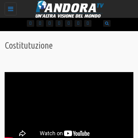
Toggle
navigation
Costitutuzione