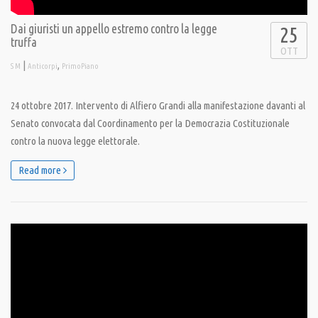
Dai giuristi un appello estremo contro la legge
25
truffa
OTT
|
,
S M
Anticorpi
PrimoPiano
24 ottobre 2017. Intervento di Alfiero Grandi alla manifestazione davanti al
Senato convocata dal Coordinamento per la Democrazia Costituzionale
contro la nuova legge elettorale.
Read more