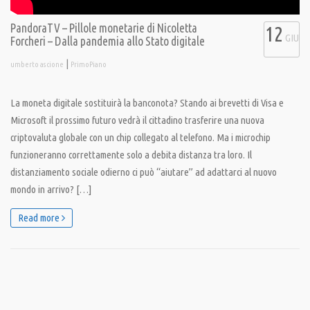
PandoraTV – Pillole monetarie di Nicoletta
12
GIU
Forcheri – Dalla pandemia allo Stato digitale
|
umberto ascione
PrimoPiano
La moneta digitale sostituirà la banconota? Stando ai brevetti di Visa e
Microsoft il prossimo futuro vedrà il cittadino trasferire una nuova
criptovaluta globale con un chip collegato al telefono. Ma i microchip
funzioneranno correttamente solo a debita distanza tra loro. Il
distanziamento sociale odierno ci può “aiutare” ad adattarci al nuovo
mondo in arrivo? […]
Read more