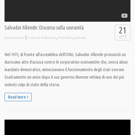
Salvador Allende: Discorso sulla sovranità
21
OTT
|
,
,
arturo bandini
Le parole della storia
PrimoPiano
Speciali
Nel 1972, di fronte all’assemblea dell’ONU, Salvador Allende pronunciò un
durissimo atto d’accusa contro le corporation economiche che, senza alcun
mandato democratico, minacciavano il funzionamento degli stati sovrani.
Esattamente un anno dopo il suo governo divenne vittima di uno dei più
violenti colpi di stato della storia.
Read more