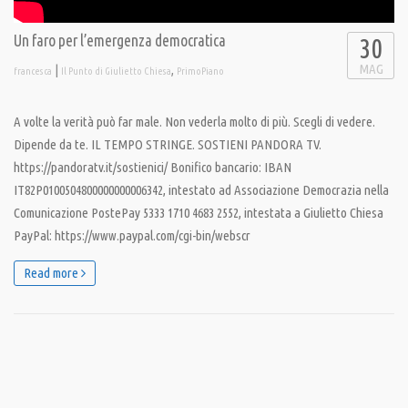
Un faro per l’emergenza democratica
30
MAG
|
,
francesca
Il Punto di Giulietto Chiesa
PrimoPiano
A volte la verità può far male. Non vederla molto di più. Scegli di vedere.
Dipende da te. IL TEMPO STRINGE. SOSTIENI PANDORA TV.
https://pandoratv.it/sostienici/ Bonifico bancario: IBAN
IT82P0100504800000000006342, intestato ad Associazione Democrazia nella
Comunicazione PostePay 5333 1710 4683 2552, intestata a Giulietto Chiesa
PayPal: https://www.paypal.com/cgi-bin/webscr
Read more