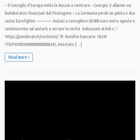
– Il Consiglio d’Europa invita la Russia a rientrare – Georgia: è allarme sui
biolaboratori finanziati dal Pentagono – La Germania perde un pilota e due
caccia Eurofighter ————- Aiutaci a raccogliere 60.000 euro entro agosto e
continueremo ad aiutarti a cercare la verità. Indicazioni al link 👉
:https://pandoratv.it/sostienici/ 🎯 Bonifico bancario: IBAN
IT82P0100504800000000006342, intestato […]
Read more