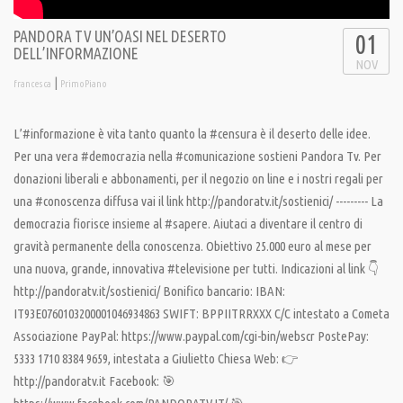
PANDORA TV UN’OASI NEL DESERTO
01
DELL’INFORMAZIONE
NOV
|
francesca
PrimoPiano
L’#informazione è vita tanto quanto la #censura è il deserto delle idee.
Per una vera #democrazia nella #comunicazione sostieni Pandora Tv. Per
donazioni liberali e abbonamenti, per il negozio on line e i nostri regali per
una #conoscenza diffusa vai il link http://pandoratv.it/sostienici/ --------- La
democrazia fiorisce insieme al #sapere. Aiutaci a diventare il centro di
gravità permanente della conoscenza. Obiettivo 25.000 euro al mese per
una nuova, grande, innovativa #televisione per tutti. Indicazioni al link 👇
http://pandoratv.it/sostienici/ Bonifico bancario: IBAN:
IT93E0760103200001046934863 SWIFT: BPPIITRRXXX C/C intestato a Cometa
Associazione PayPal: https://www.paypal.com/cgi-bin/webscr PostePay:
5333 1710 8384 9659, intestata a Giulietto Chiesa Web: 👉
http://pandoratv.it Facebook: 🎯