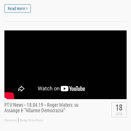
Read more
PTV News – 18.04.19 – Roger Waters: su
18
Assange è “Allarme Democrazia”
APR
|
,
francesca
News
PrimoPiano