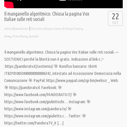
Il manganello algoritmico. Chiusa la pagina Vox
22
Italiae sulle reti sociali
SET
|
,
admin@pandoratv
Dissento dunque siamo di Diego Fusaro
,
,
News
PrimoPiano
Speciali
Il manganello algoritmico. Chiusa la pagina Vox Italiae sulle reti sociali. —
SOSTIENICI perché la libertà non è gratis. Indicazioni al link 👉
:https://pandoratv.it/sostienici/ 🎯 Bonifico bancario: IBAN
IT82P0100504800000000006342, intestato ad Associazione Democrazia nella
Comunicazione 🎯 PayPal: https://www.paypal.com/cgi-bin/webscr _ Web:
🎯 https://pandoratv.it Facebook: 🎯
https://www.facebook.com/PANDORATV.IT/ 🎯
https://www.facebook.com/giuliettochi… Instagram: 🎯
https://www.instagram.com/pandora.tv/ 🎯
https://www.instagram.com/giulietto.c… Twitter: 🎯
https://twitter.com/PandoraTV_it […]