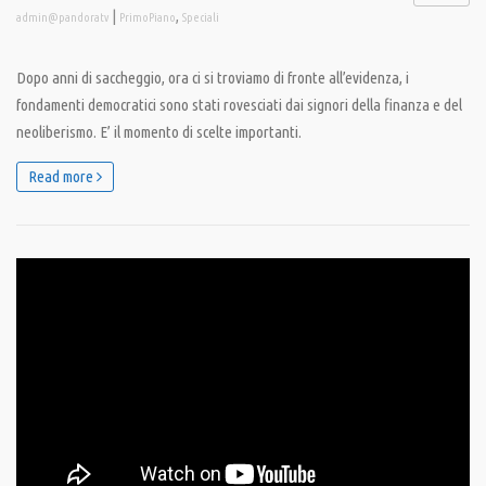
|
,
admin@pandoratv
PrimoPiano
Speciali
Dopo anni di saccheggio, ora ci si troviamo di fronte all’evidenza, i
fondamenti democratici sono stati rovesciati dai signori della finanza e del
neoliberismo. E’ il momento di scelte importanti.
Read more