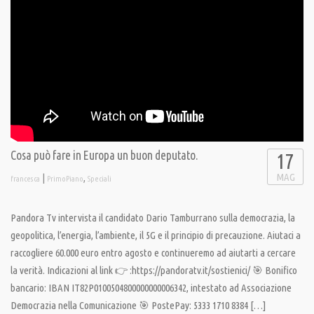
Cosa può fare in Europa un buon deputato.
17
MAG
|
,
francesca
PrimoPiano
Speciali
Pandora Tv intervista il candidato Dario Tamburrano sulla democrazia, la
geopolitica, l’energia, l’ambiente, il 5G e il principio di precauzione. Aiutaci a
raccogliere 60.000 euro entro agosto e continueremo ad aiutarti a cercare
la verità. Indicazioni al link 👉 :https://pandoratv.it/sostienici/ 🎯 Bonifico
bancario: IBAN IT82P0100504800000000006342, intestato ad Associazione
Democrazia nella Comunicazione 🎯 PostePay: 5333 1710 8384 […]