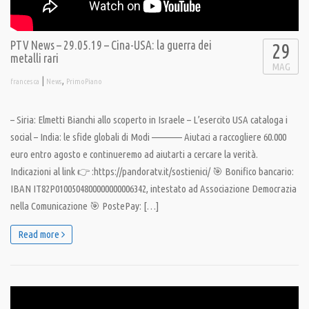
PTV News – 29.05.19 – Cina-USA: la guerra dei
29
metalli rari
MAG
|
,
francesca
News
PrimoPiano
– Siria: Elmetti Bianchi allo scoperto in Israele – L’esercito USA cataloga i
social – India: le sfide globali di Modi ———— Aiutaci a raccogliere 60.000
euro entro agosto e continueremo ad aiutarti a cercare la verità.
Indicazioni al link 👉 :https://pandoratv.it/sostienici/ 🎯 Bonifico bancario:
IBAN IT82P0100504800000000006342, intestato ad Associazione Democrazia
nella Comunicazione 🎯 PostePay: […]
Read more