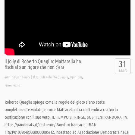
Il jolly di Roberto Quaglia: Mattarella ha
31
fischiato un rigore che non c’era
MAG
|
,
,
admin@pandoratv
Il Jolly di Roberto Quaglia
Opinioni
PrimoPiano
Roberto Quaglia spiega come le regole del gioco siano state
completamente violate, e come Mattarella stia mettendo a rischio la
costituzione con il suo veto. IL TEMPO STRINGE. SOSTIENI PANDORA TV.
https://pandoratv.it/sostienici/ Bonifico bancario: IBAN
IT82P0100504800000000006342, intestato ad Associazione Democrazia nella