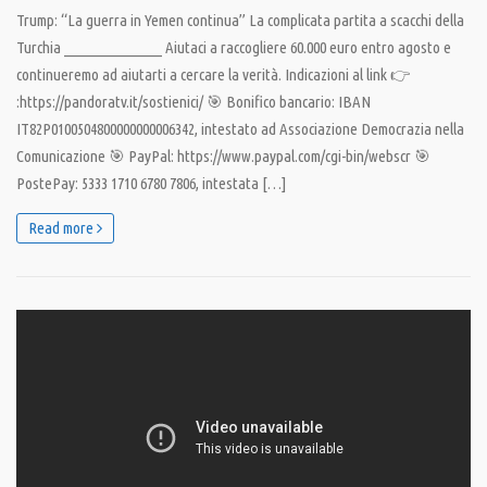
Trump: “La guerra in Yemen continua” La complicata partita a scacchi della
Turchia _______________ Aiutaci a raccogliere 60.000 euro entro agosto e
continueremo ad aiutarti a cercare la verità. Indicazioni al link 👉
:https://pandoratv.it/sostienici/ 🎯 Bonifico bancario: IBAN
IT82P0100504800000000006342, intestato ad Associazione Democrazia nella
Comunicazione 🎯 PayPal: https://www.paypal.com/cgi-bin/webscr 🎯
PostePay: 5333 1710 6780 7806, intestata […]
Read more