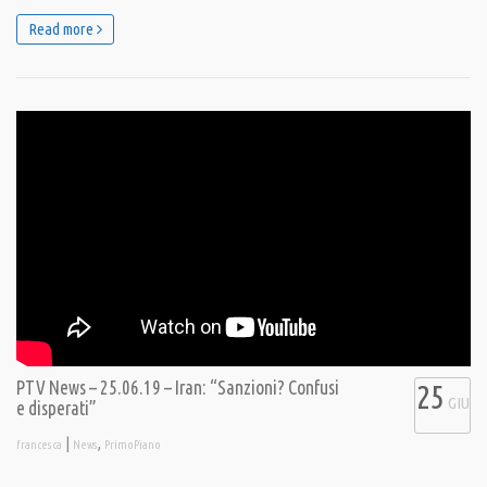
Read more
PTV News – 25.06.19 – Iran: “Sanzioni? Confusi
25
GIU
e disperati”
|
,
francesca
News
PrimoPiano