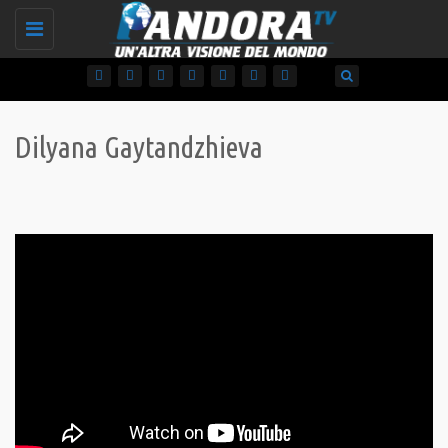
Toggle
navigation
Dilyana Gaytandzhieva