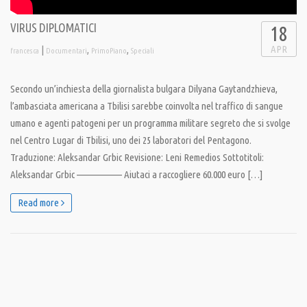
VIRUS DIPLOMATICI
18
APR
|
,
,
francesca
Documentari
PrimoPiano
Speciali
Secondo un’inchiesta della giornalista bulgara Dilyana Gaytandzhieva,
l’ambasciata americana a Tbilisi sarebbe coinvolta nel traffico di sangue
umano e agenti patogeni per un programma militare segreto che si svolge
nel Centro Lugar di Tbilisi, uno dei 25 laboratori del Pentagono.
Traduzione: Aleksandar Grbic Revisione: Leni Remedios Sottotitoli:
Aleksandar Grbic —————— Aiutaci a raccogliere 60.000 euro […]
Read more