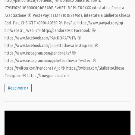
http://pandoratv.it/sostienici/ 🎯 Bonifico bancario: IBAN:
IT93E0760103200001046934863 SWIFT: BPPIITRRXXX intestato a Cometa
Associazione 🎯 PostePay: 5333 1710 8384 9659, intestata a Giulietto Chiesa
Cod. Fisc. CHS GTT 40P04 A052R 🎯 PayPal: https://www.paypal.com/cgi-
bin/webscr _ Web: 👉 http://pandoratv.it Facebook: 🎯
https://www.facebook.com/PANDORATV.IT/ 🎯
https://www.facebook.com/giuliettochiesa Instagram: 🎯
https://www.instagram.com/pandora.tv/ 🎯
https://www.instagram.com/giulietto.chiesa Twitter: 🎯
https://twitter.com/PandoraTV_it 🎯 https://twitter.com/GiuliettoChiesa
Telegram: 🎯 https://t.me/pandoratv_it
Read more