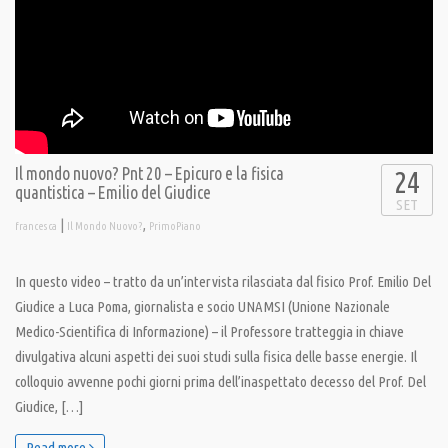
Il mondo nuovo? Pnt 20 – Epicuro e la fisica
24
quantistica – Emilio del Giudice
SET
|
,
francesca
Il Mondo Nuovo?
PrimoPiano
In questo video – tratto da un’intervista rilasciata dal fisico Prof. Emilio Del
Giudice a Luca Poma, giornalista e socio UNAMSI (Unione Nazionale
Medico-Scientifica di Informazione) – il Professore tratteggia in chiave
divulgativa alcuni aspetti dei suoi studi sulla fisica delle basse energie. Il
colloquio avvenne pochi giorni prima dell’inaspettato decesso del Prof. Del
Giudice, […]
Read more