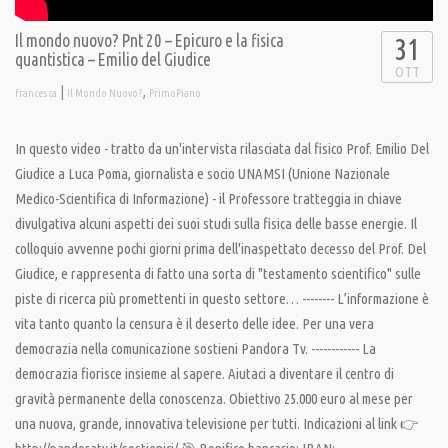
Il mondo nuovo? Pnt 20 – Epicuro e la fisica
31
quantistica – Emilio del Giudice
OTT
|
,
francesca
Il Mondo Nuovo?
PrimoPiano
In questo video - tratto da un'intervista rilasciata dal fisico Prof. Emilio Del
Giudice a Luca Poma, giornalista e socio UNAMSI (Unione Nazionale
Medico-Scientifica di Informazione) - il Professore tratteggia in chiave
divulgativa alcuni aspetti dei suoi studi sulla fisica delle basse energie. Il
colloquio avvenne pochi giorni prima dell'inaspettato decesso del Prof. Del
Giudice, e rappresenta di fatto una sorta di "testamento scientifico" sulle
piste di ricerca più promettenti in questo settore… -------- L’informazione è
vita tanto quanto la censura è il deserto delle idee. Per una vera
democrazia nella comunicazione sostieni Pandora Tv. ------------ La
democrazia fiorisce insieme al sapere. Aiutaci a diventare il centro di
gravità permanente della conoscenza. Obiettivo 25.000 euro al mese per
una nuova, grande, innovativa televisione per tutti. Indicazioni al link 👉