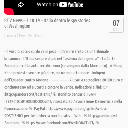
PTV News – 7.10.19 – Italia dentro le spy stories
07
di Washington
OTT
|
,
francesca
News
PrimoPiano
- Il vaso di coccio curdo va in pezzi - L’Iran risarcito da un tribunale
britannico - L’Italia sempre di più nel “sistema della guerra” - La Corte
Europea accetta auto-certificazioni (se vengono dalla Monsanto) - A Hong
Kong proteste sempre più dure, ma meno partecipate - Indigeni
dell’Ecuador contro Moreno ----------------- Aiutaci a raccogliere 60.000 euro e
continueremo ad aiutarti a cercare la verità. Indicazioni al link 👉
:http://pandoratv.it/sostienici/ 🎯 Bonifico bancario: IBAN
IT82P0100504800000000006342, intestato ad Associazione Democrazia nella
Comunicazione 🎯 PayPal: https://www.paypal.com/cgi-bin/webscr
SOSTIENICI perché la libertà non è gratis. _ Web: 🎯 http://pandoratv.it
Facebook: 🎯 https://www.facebook.com/PANDORATV.IT/ 🎯