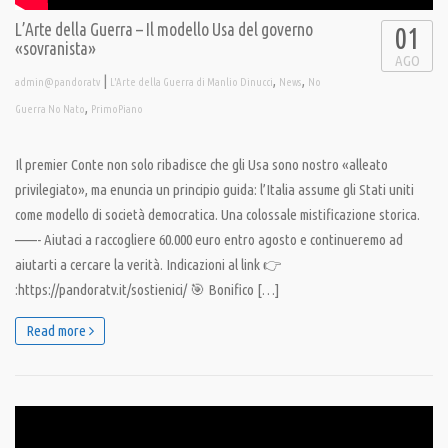
L’Arte della Guerra – Il modello Usa del governo
01
«sovranista»
AGO
|
,
,
admin@pandoratv
L'Arte della Guerra di Manlio Dinucci
News
No
,
Guerra No Nato
PrimoPiano
Il premier Conte non solo ribadisce che gli Usa sono nostro «alleato
privilegiato», ma enuncia un principio guida: l’Italia assume gli Stati uniti
come modello di società democratica. Una colossale mistificazione storica.
——- Aiutaci a raccogliere 60.000 euro entro agosto e continueremo ad
aiutarti a cercare la verità. Indicazioni al link 👉
:https://pandoratv.it/sostienici/ 🎯 Bonifico […]
Read more