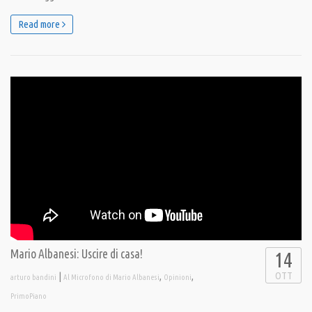
Read more
Mario Albanesi: Uscire di casa!
14
OTT
|
,
,
arturo bandini
Al Microfono di Mario Albanesi
Opinioni
PrimoPiano