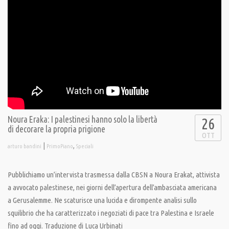
Noura Eraka: I palestinesi hanno solo la libertà
26
di decorare la propria prigione
OTT
|
,
arturo bandini
PrimoPiano
Speciali
Pubblichiamo un’intervista trasmessa dalla CBSN a Noura Erakat, attivista
a avvocato palestinese, nei giorni dell’apertura dell’ambasciata americana
a Gerusalemme. Ne scaturisce una lucida e dirompente analisi sullo
squilibrio che ha caratterizzato i negoziati di pace tra Palestina e Israele
fino ad oggi. Traduzione di Luca Urbinati