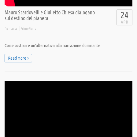
Mauro Scardovelli e Giulietto Chiesa dialogano
24
sul destino del pianeta
APR
|
francesca
PrimoPiano
Come costruire un’alternativa alla narrazione dominante
Read more