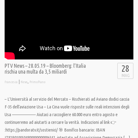
PTV News – 28.05.19 – Bloomberg: l’Italia
28
rischia una multa da 3,5 miliardi
MAG
|
,
francesca
News
PrimoPiano
– L’Università al servizio del Mercato – Rischierati ad Aviano dodici caccia
F-35 dell’aviazione Usa – La Cina vuole risposte sulle reali intenzioni degli
Usa ——————— Aiutaci a raccogliere 60.000 euro entro agosto e
continueremo ad aiutarti a cercare la verità. Indicazioni al link 👉
:https://pandoratv.it/sostienici/ 🎯 Bonifico bancario: IBAN
IT82P0100504800000000006342, intestato ad Associazione Democrazia […]