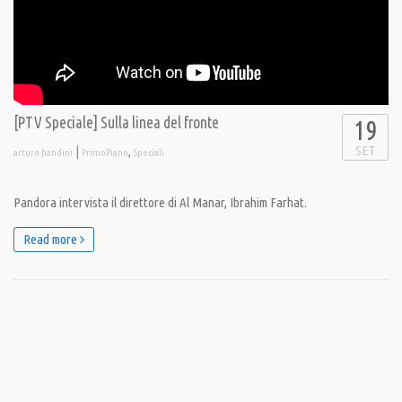
[PTV Speciale] Sulla linea del fronte
19
SET
|
,
arturo bandini
PrimoPiano
Speciali
Pandora intervista il direttore di Al Manar, Ibrahim Farhat.
Read more