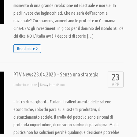
momento di una grande rivoluzione intellettuale e morale. In
piedi invece che inginocchiati. Che ne sarà dell’economia
nazionale? Coronavirus, aumentano le proteste in Germania
Cina-USA: gli investimenti in gioco per il dominio del mondo 5G: c’è
chi dice NO L’Italia avrà 7 depositi di scorie […]
Read more
PTV News 23.04.2020 – Senza una strategia
23
APR
|
,
umberto ascione
News
PrimoPiano
– Intro di margherita Furlan: Il rallentamento delle catene
economiche, i blocchi parziali ai sistemi produttivi, il
distanziamento sociale, il crollo del petrolio sono sintomi di
profonda inquietudine, di un vicino cambio di paradigma. Ma la
politica non ha soluzioni perchè qualunque decisione potrebbe