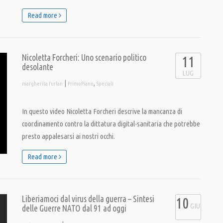
Read more
Nicoletta Forcheri: Uno scenario politico
11
desolante
LUG
|
,
margherita furlan
PrimoPiano
Speciali
In questo video Nicoletta Forcheri descrive la mancanza di
coordinamento contro la dittatura digital-sanitaria che potrebbe
presto appalesarsi ai nostri occhi.
Read more
Liberiamoci dal virus della guerra – Sintesi
10
GIU
delle Guerre NATO dal 91 ad oggi