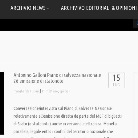
ARCHIVIO NEWS
ARCHIVIVO EDITORIALI & OPINIONI
Antonino Galloni Piano di salvezza nazionale
15
26 emissione di statonote
LUG
|
,
margherita furlan
PrimoPiano
Speciali
Conversazione/intervista sul Piano di Salvezza Nazionale
relativamente all’emissione diretta da parte del MEF di biglietti
di Stato (o statonote) anche in versione elettronica. Moneta
parallela, legale entro i confini del territorio nazionale che