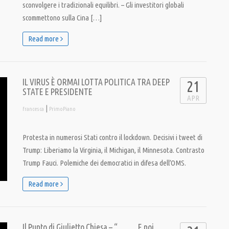
sconvolgere i tradizionali equilibri. – Gli investitori globali
scommettono sulla Cina […]
Read more
IL VIRUS È ORMAI LOTTA POLITICA TRA DEEP
21
STATE E PRESIDENTE
APR
|
francesca
PrimoPiano
Protesta in numerosi Stati contro il lockdown. Decisivi i tweet di
Trump: Liberiamo la Virginia, il Michigan, il Minnesota. Contrasto
Trump Fauci. Polemiche dei democratici in difesa dell’OMS.
Read more
Il Punto di Giulietto Chiesa – “ ……. E noi