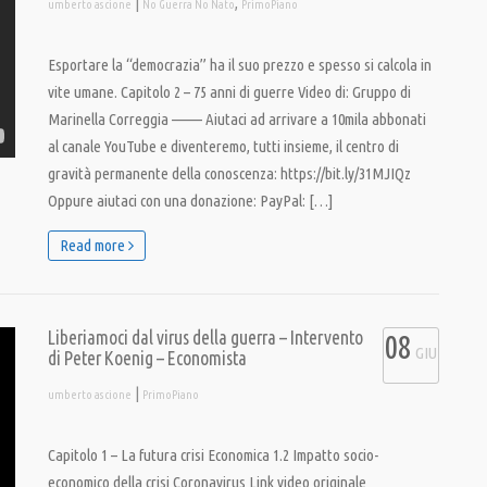
|
,
umberto ascione
No Guerra No Nato
PrimoPiano
Esportare la “democrazia” ha il suo prezzo e spesso si calcola in
vite umane. Capitolo 2 – 75 anni di guerre Video di: Gruppo di
Marinella Correggia ——– Aiutaci ad arrivare a 10mila abbonati
al canale YouTube e diventeremo, tutti insieme, il centro di
gravità permanente della conoscenza: https://bit.ly/31MJIQz
Oppure aiutaci con una donazione: PayPal: […]
Read more
Liberiamoci dal virus della guerra – Intervento
08
GIU
di Peter Koenig – Economista
|
umberto ascione
PrimoPiano
Capitolo 1 – La futura crisi Economica 1.2 Impatto socio-
economico della crisi Coronavirus Link video originale