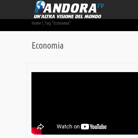
Home
\
Tag "Economia"
Economia