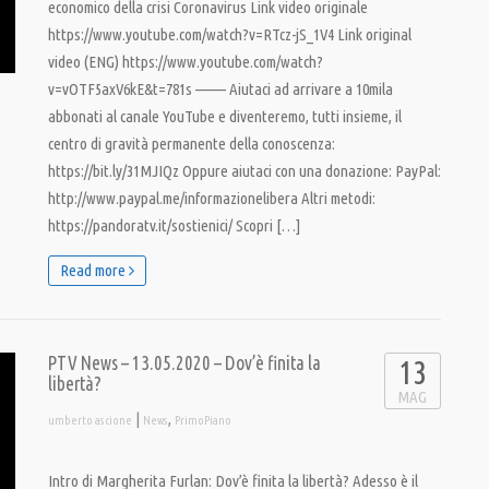
economico della crisi Coronavirus Link video originale
https://www.youtube.com/watch?v=RTcz-jS_1V4 Link original
video (ENG) https://www.youtube.com/watch?
v=vOTF5axV6kE&t=781s ——– Aiutaci ad arrivare a 10mila
abbonati al canale YouTube e diventeremo, tutti insieme, il
centro di gravità permanente della conoscenza:
https://bit.ly/31MJIQz Oppure aiutaci con una donazione: PayPal:
http://www.paypal.me/informazionelibera Altri metodi:
https://pandoratv.it/sostienici/ Scopri […]
Read more
PTV News – 13.05.2020 – Dov’è finita la
13
libertà?
MAG
|
,
umberto ascione
News
PrimoPiano
Intro di Margherita Furlan: Dov’è finita la libertà? Adesso è il