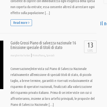
consente di coprire con immediatezza ogni esigenza della spesa
non coperta da entrate; essa consente altresì di arrestare ogni
effetto sulla popolazione […]
Il 
Read more
Guido Grossi Piano di salvezza nazionale 16
13
Emissione speciale di titoli di stato
LUG
|
,
margherita furlan
PrimoPiano
Speciali
Conversazione/intervista sul Piano di Salvezza Nazionale
relativamente all’emissione di speciali titoli di stato, di piccolo
taglio, a breve termine, garantiti e riservati esclusivamente al
risparmio di operatori nazionali, finalizzati alla valorizzazione
del risparmio privato italiano. Prima di sei interviste con cui si
affronteranno, insieme ai loro artefici principali, le proposte del
Piano di Salvezza Nazionale […]