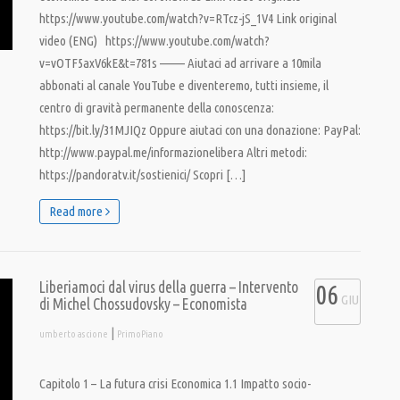
https://www.youtube.com/watch?v=RTcz-jS_1V4 Link original
video (ENG) https://www.youtube.com/watch?
v=vOTF5axV6kE&t=781s ——– Aiutaci ad arrivare a 10mila
abbonati al canale YouTube e diventeremo, tutti insieme, il
centro di gravità permanente della conoscenza:
https://bit.ly/31MJIQz Oppure aiutaci con una donazione: PayPal:
http://www.paypal.me/informazionelibera Altri metodi:
https://pandoratv.it/sostienici/ Scopri […]
Read more
Liberiamoci dal virus della guerra – Intervento
06
GIU
di Michel Chossudovsky – Economista
|
umberto ascione
PrimoPiano
Capitolo 1 – La futura crisi Economica 1.1 Impatto socio-