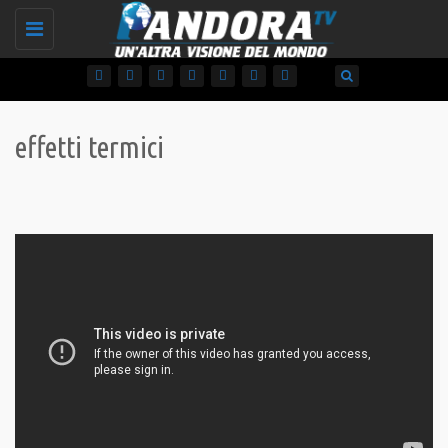
Toggle
navigation
effetti termici