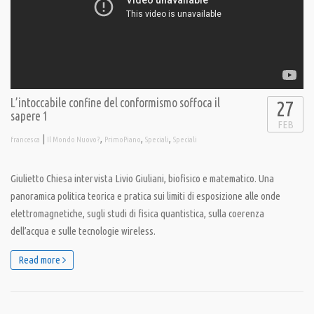
L’intoccabile confine del conformismo soffoca il
27
sapere 1
FEB
|
,
,
,
francesca
Il Mondo Nuovo?
PrimoPiano
Speciali
Speciali
Giulietto Chiesa intervista Livio Giuliani, biofisico e matematico. Una
panoramica politica teorica e pratica sui limiti di esposizione alle onde
elettromagnetiche, sugli studi di fisica quantistica, sulla coerenza
dell’acqua e sulle tecnologie wireless.
Read more