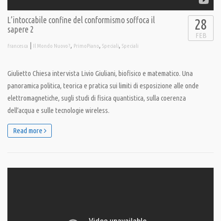
L’intoccabile confine del conformismo soffoca il
28
sapere 2
FEB
|
,
,
,
francesca
Il Mondo Nuovo?
PrimoPiano
Speciali
Speciali
Giulietto Chiesa intervista Livio Giuliani, biofisico e matematico. Una
panoramica politica, teorica e pratica sui limiti di esposizione alle onde
elettromagnetiche, sugli studi di fisica quantistica, sulla coerenza
dell’acqua e sulle tecnologie wireless.
Read more