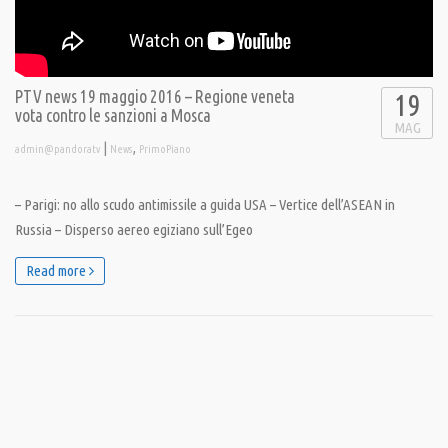
PTV news 19 maggio 2016 – Regione veneta
19
vota contro le sanzioni a Mosca
MAG
|
,
admin@pandoratv
News
PrimoPiano
– Parigi: no allo scudo antimissile a guida USA – Vertice dell’ASEAN in
Russia – Disperso aereo egiziano sull’Egeo
Read more