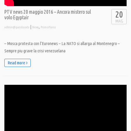
PTV news 20 maggio 2016 – Ancora mistero sul
20
volo Egyptair
MAG
|
,
admin@pandoratv
News
PrimoPiano
– Mosca protesta con l’Euronews – La NATO si allarga al Montenegro –
Sempre piu grave la crisi venezuelana
Read more