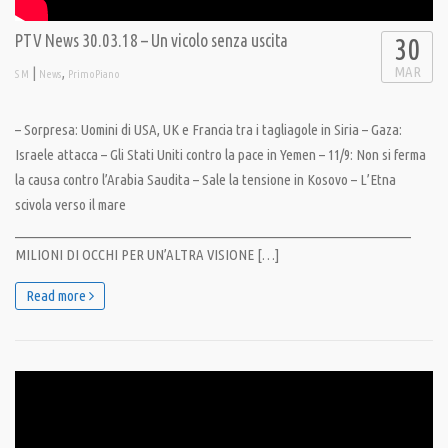
PTV News 30.03.18 – Un vicolo senza uscita
30
MAR
|
,
S M
News
PrimoPiano
– Sorpresa: Uomini di USA, UK e Francia tra i tagliagole in Siria – Gaza:
Israele attacca – Gli Stati Uniti contro la pace in Yemen – 11/9: Non si ferma
la causa contro l’Arabia Saudita – Sale la tensione in Kosovo – L’Etna
scivola verso il mare
__________________________________________________________________
MILIONI DI OCCHI PER UN’ALTRA VISIONE […]
Read more