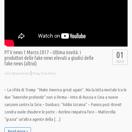
PTV news 1 Marzo 2017 – Ultima novità: i
01
produttori delle fake news elevati a giudici delle
MAR
fake news (altrui)
|
,
admin@pandoratv
News
PrimoPiano
– La sfida di Trump: “Make America great again”. Ma la lotta mortale tra le
due “Americhe profonde” non si ferma – Veto di Russia e Cina a nuove
sanzioni contro la Siria – Donbass: “Addio Ucraina” – Panico post-Brexit:
Londra vuole chiudere le porte – Berlino rimpatria l’oro – Matterella
“grazia” un’altra agente della […]
Read more