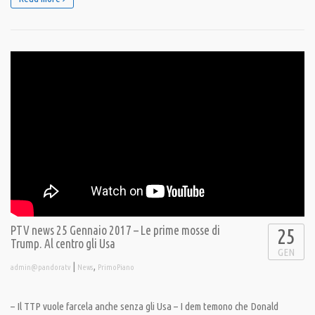
PTV news 25 Gennaio 2017 – Le prime mosse di
25
Trump. Al centro gli Usa
GEN
|
,
admin@pandoratv
News
PrimoPiano
– Il TTP vuole farcela anche senza gli Usa – I dem temono che Donald