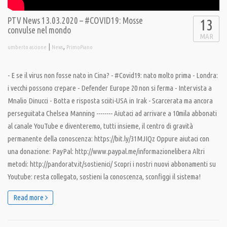
PTV News 13.03.2020 – #COVID19: Mosse
13
convulse nel mondo
MAR
|
,
umberto ascione
News
PrimoPiano
- E se il virus non fosse nato in Cina? - #Covid19: nato molto prima - Londra:
i vecchi possono crepare - Defender Europe 20 non si ferma - Intervista a
Mnalio Dinucci - Botta e risposta sciiti-USA in Irak - Scarcerata ma ancora
perseguitata Chelsea Manning -------- Aiutaci ad arrivare a 10mila abbonati
al canale YouTube e diventeremo, tutti insieme, il centro di gravità
permanente della conoscenza: https://bit.ly/31MJIQz Oppure aiutaci con
una donazione: PayPal: http://www.paypal.me/informazionelibera Altri
metodi: http://pandoratv.it/sostienici/ Scopri i nostri nuovi abbonamenti su
Youtube: resta collegato, sostieni la conoscenza, sconfiggi il sistema!
Read more