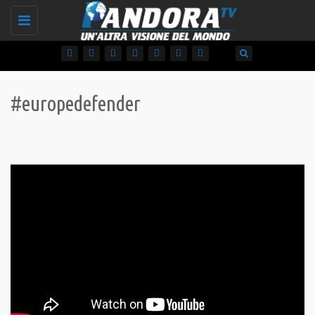
Toggle
navigation
#europedefender