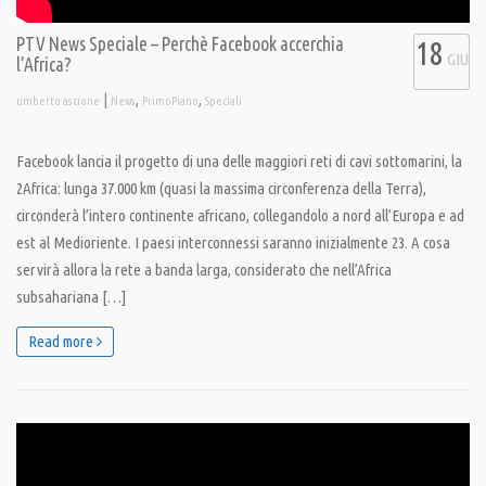
PTV News Speciale – Perchè Facebook accerchia
18
GIU
l’Africa?
|
,
,
umberto ascione
News
PrimoPiano
Speciali
Facebook lancia il progetto di una delle maggiori reti di cavi sottomarini, la
2Africa: lunga 37.000 km (quasi la massima circonferenza della Terra),
circonderà l’intero continente africano, collegandolo a nord all’Europa e ad
est al Medioriente. I paesi interconnessi saranno inizialmente 23. A cosa
servirà allora la rete a banda larga, considerato che nell’Africa
subsahariana […]
Read more