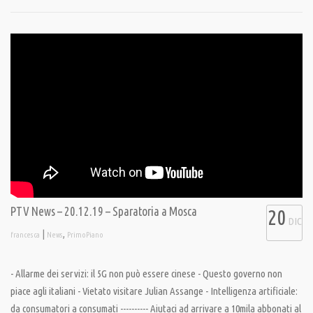
PTV News – 20.12.19 – Sparatoria a Mosca
20
DIC
|
,
francesca
News
PrimoPiano
- Allarme dei servizi: il 5G non può essere cinese - Questo governo non
piace agli italiani - Vietato visitare Julian Assange - Intelligenza artificiale:
da consumatori a consumati ---------- Aiutaci ad arrivare a 10mila abbonati al