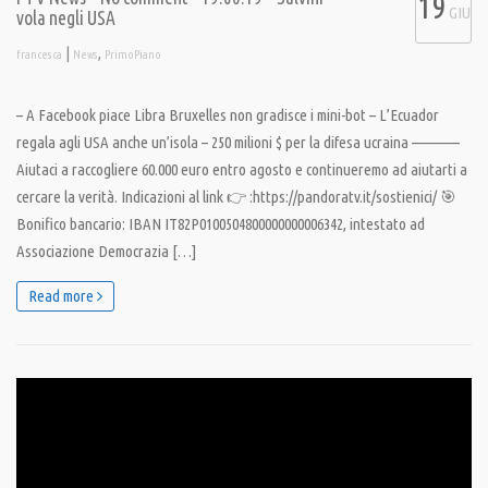
19
GIU
vola negli USA
|
,
francesca
News
PrimoPiano
– A Facebook piace Libra Bruxelles non gradisce i mini-bot – L’Ecuador
regala agli USA anche un’isola – 250 milioni $ per la difesa ucraina ————
Aiutaci a raccogliere 60.000 euro entro agosto e continueremo ad aiutarti a
cercare la verità. Indicazioni al link 👉 :https://pandoratv.it/sostienici/ 🎯
Bonifico bancario: IBAN IT82P0100504800000000006342, intestato ad
Associazione Democrazia […]
Read more