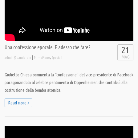
Una confessione epocale. E adesso che fare?
21
MAG
|
,
admin@pandoratv
PrimoPiano
Speciali
Giulietto Chiesa commenta la “confessione” del vice-presidente di Facebook
paragonandola al celebre pentimento di Oppenheimer, che contribuì alla
costruzione della bomba atomica.
Read more