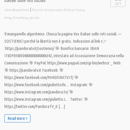
Italiae sulle reti sociali
SET
|
,
admin@pandoratv
Dissento dunque siamo di Diego Fusaro
,
,
News
PrimoPiano
Speciali
Il manganello algoritmico. Chiusa la pagina Vox Italiae sulle reti sociali. —
SOSTIENICI perché la libertà non è gratis. Indicazioni al link 👉
:https://pandoratv.it/sostienici/ 🎯 Bonifico bancario: IBAN
IT82P0100504800000000006342, intestato ad Associazione Democrazia nella
Comunicazione 🎯 PayPal: https://www.paypal.com/cgi-bin/webscr _ Web:
🎯 https://pandoratv.it Facebook: 🎯
https://www.facebook.com/PANDORATV.IT/ 🎯
https://www.facebook.com/giuliettochi… Instagram: 🎯
https://www.instagram.com/pandora.tv/ 🎯
https://www.instagram.com/giulietto.c… Twitter: 🎯
https://twitter.com/PandoraTV_it […]
Read more