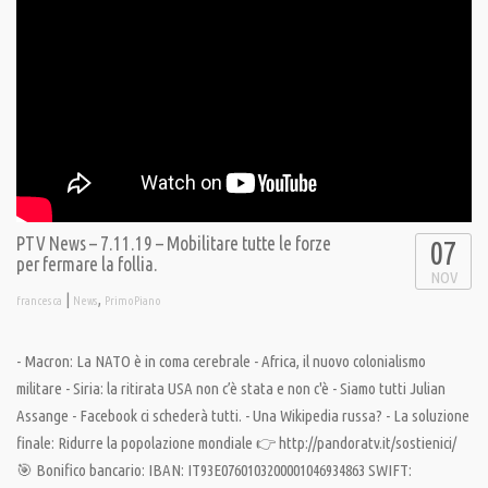
PTV News – 7.11.19 – Mobilitare tutte le forze
07
per fermare la follia.
NOV
|
,
francesca
News
PrimoPiano
- Macron: La NATO è in coma cerebrale - Africa, il nuovo colonialismo
militare - Siria: la ritirata USA non c’è stata e non c'è - Siamo tutti Julian
Assange - Facebook ci schederà tutti. - Una Wikipedia russa? - La soluzione
finale: Ridurre la popolazione mondiale 👉 http://pandoratv.it/sostienici/
🎯 Bonifico bancario: IBAN: IT93E0760103200001046934863 SWIFT: