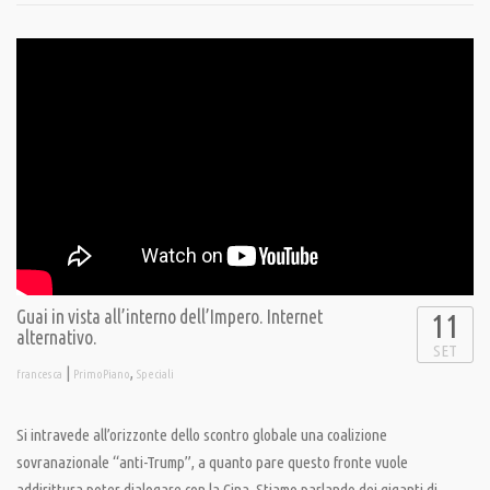
Guai in vista all’interno dell’Impero. Internet
11
alternativo.
SET
|
,
francesca
PrimoPiano
Speciali
Si intravede all’orizzonte dello scontro globale una coalizione
sovranazionale “anti-Trump”, a quanto pare questo fronte vuole
addirittura poter dialogare con la Cina. Stiamo parlando dei giganti di