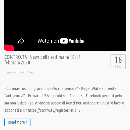
CONTRO.TV: News della settimana 10-14
16
febbraio 2020
FEB
|
francesca
PrimoPiano
- Coronavirus: più grave di quello che sembra? - Roger Waters diventa
“antisemita” - Primarie USA: il problema Sanders - Facebook perde il pelo
ma non il vizio - Le strane strategie di Renzi Per sostenere il nostro lavoro
abbonati a 👉https://contro.tv/register?atid=3
Read more