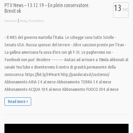
PTV News – 13.12.19 – En plein conservatore.
13
DIC
Brexit ok
|
,
francesca
News
PrimoPiano
- Il MES del governo martella l'Italia. Le schegge sono tutte 5stelle -
Senato USA: Russia sponsor del terrore - Altre sanzioni pronte per l’Iran -
La gallina americana fa uova d'oro con gli F-35. Le pagheremo noi -
Facebook non puo' decidere ---------- Aiutaci ad arrivare a 10mila abbonati al
canale YouTube e diventeremo il centro di gravità permanente della
conoscenza: https://bit.ly/34YearK http://pandoratv.it/sostienici/
Abbonamento ARIA 2 € al mese Abbonamento TERRA 5 € al mese
Abbonamento ACQUA 10 € al mese Abbonamento FUOCO 20 € al mese
Read more