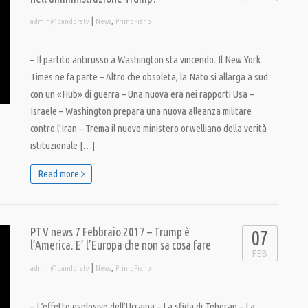
|
,
admin@pandoratv
News
PrimoPiano
– Il partito antirusso a Washington sta vincendo. Il New York
Times ne fa parte – Altro che obsoleta, la Nato si allarga a sud
con un «Hub» di guerra – Una nuova era nei rapporti Usa –
Israele – Washington prepara una nuova alleanza militare
contro l’Iran – Trema il nuovo ministero orwelliano della verità
istituzionale […]
Read more
PTV news 7 Febbraio 2017 – Trump è
07
l’America. E’ l’Europa che non sa cosa fare
FEB
|
,
admin@pandoratv
News
PrimoPiano
– L’effetto esplosivo dell’Ucraina – La sfida di Teheran – La