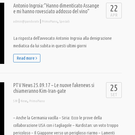
Antonio Ingroia:”Hanno dimenticato Assange
22
e mi hanno rovesciato addosso del vino”
APR
|
,
admin@pandoratv
PrimoPiano
Speciali
La risposta dell’avvocato Antonio Ingroia alla denigrazione
mediatica da lui subita in questi ultimi giorni
Read more
PTV News 25.09.17 – Le nuove fakenews si
25
chiameranno Kim-Iran-gate
SET
|
,
S M
News
PrimoPiano
– Anche la Germania vacilla – Siria: Ecco le prove della
collaborazione USA con i tagliagole – Kurdistan: un voto troppo
pericoloso – Il Giappone verso un periglioso riarmo – Lamenti