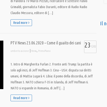
di Pandora TV Marco Pizzuti, ricercatore e scrittore Fulvio
Grimaldi, giornalista Fabio Duranti, editore di Radio Radio
Claudio Messora, editore di […]
Il 
Read more
PTV News 23.06.2020 – Come il guaito dei cani
23
GIU
|
,
umberto ascione
News
PrimoPiano
1. Intro di Margherita Furlan 2. Fronte anti Trump: la partita è
solo agli inizi, di Jeff Hoffman 3. Cina – USA: disputa sui diritti
umani, di Mattia Lugarà 4. Libia: il pomo della discordia, di Jeff
Hoffman 5. NATO schiera F-35 in Islanda, di Jeff Hoffman 6.
NATO si espande in Romania, di Jeff […]
Read more