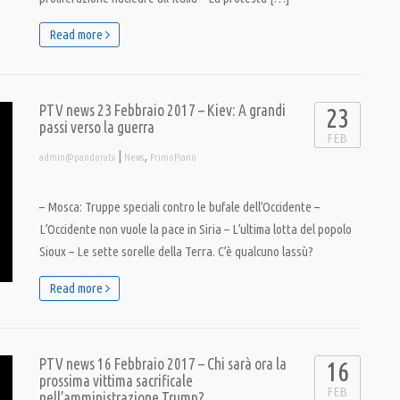
Read more
PTV news 23 Febbraio 2017 – Kiev: A grandi
23
passi verso la guerra
FEB
|
,
admin@pandoratv
News
PrimoPiano
– Mosca: Truppe speciali contro le bufale dell’Occidente –
L’Occidente non vuole la pace in Siria – L’ultima lotta del popolo
Sioux – Le sette sorelle della Terra. C’è qualcuno lassù?
Read more
PTV news 16 Febbraio 2017 – Chi sarà ora la
16
prossima vittima sacrificale
FEB
nell’amministrazione Trump?