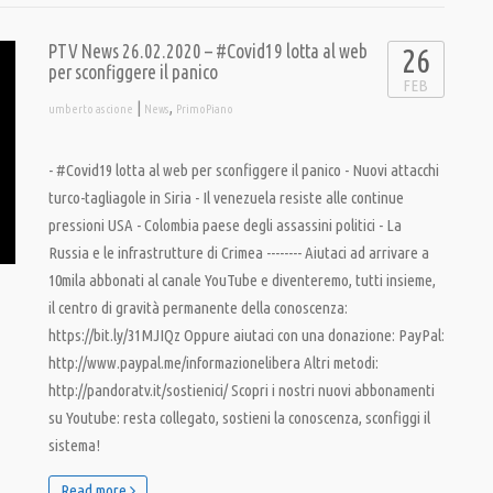
PTV News 26.02.2020 – #Covid19 lotta al web
26
per sconfiggere il panico
FEB
|
,
umberto ascione
News
PrimoPiano
- #Covid19 lotta al web per sconfiggere il panico - Nuovi attacchi
turco-tagliagole in Siria - Il venezuela resiste alle continue
pressioni USA - Colombia paese degli assassini politici - La
Russia e le infrastrutture di Crimea -------- Aiutaci ad arrivare a
10mila abbonati al canale YouTube e diventeremo, tutti insieme,
il centro di gravità permanente della conoscenza:
https://bit.ly/31MJIQz Oppure aiutaci con una donazione: PayPal:
http://www.paypal.me/informazionelibera Altri metodi:
http://pandoratv.it/sostienici/ Scopri i nostri nuovi abbonamenti
su Youtube: resta collegato, sostieni la conoscenza, sconfiggi il
sistema!
Read more