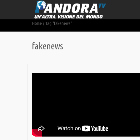
Home
\
Tag "fakenews"
fakenews