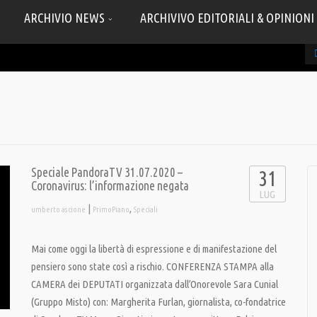
ARCHIVIO NEWS
ARCHIVIVO EDITORIALI & OPINIONI
Speciale PandoraTV 31.07.2020 –
31
Coronavirus: l’informazione negata
LUG
|
,
umberto ascione
PrimoPiano
Speciali
Mai come oggi la libertà di espressione e di manifestazione del
pensiero sono state così a rischio. CONFERENZA STAMPA alla
CAMERA dei DEPUTATI organizzata dall’Onorevole Sara Cunial
(Gruppo Misto) con: Margherita Furlan, giornalista, co-fondatrice