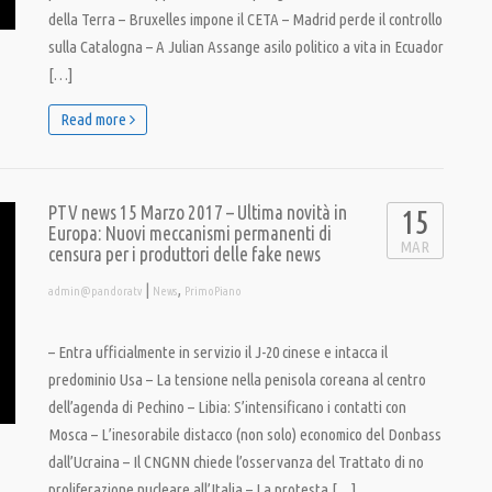
della Terra – Bruxelles impone il CETA – Madrid perde il controllo
sulla Catalogna – A Julian Assange asilo politico a vita in Ecuador
[…]
Read more
PTV news 15 Marzo 2017 – Ultima novità in
15
Europa: Nuovi meccanismi permanenti di
MAR
censura per i produttori delle fake news
|
,
admin@pandoratv
News
PrimoPiano
– Entra ufficialmente in servizio il J-20 cinese e intacca il
predominio Usa – La tensione nella penisola coreana al centro
dell’agenda di Pechino – Libia: S’intensificano i contatti con
Mosca – L’inesorabile distacco (non solo) economico del Donbass
dall’Ucraina – Il CNGNN chiede l’osservanza del Trattato di no
proliferazione nucleare all’Italia – La protesta […]