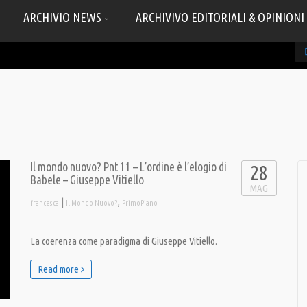
ARCHIVIO NEWS
ARCHIVIVO EDITORIALI & OPINIONI
Il mondo nuovo? Pnt 11 – L’ordine è l’elogio di
28
Babele – Giuseppe Vitiello
MAG
|
,
francesca
Il Mondo Nuovo?
PrimoPiano
La coerenza come paradigma di Giuseppe Vitiello.
Read more