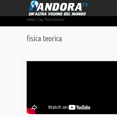
Home
\
Tag "fisica teorica"
fisica teorica