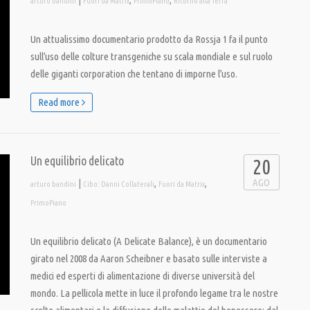
arturo bandini
Fuori da Matrix
PrimoPiano
Ritorno alla Terra
Un attualissimo documentario prodotto da Rossja 1 fa il punto
sull’uso delle colture transgeniche su scala mondiale e sul ruolo
delle giganti corporation che tentano di imporne l’uso.
Read more
Un equilibrio delicato
20
AGO
|
,
,
arturo bandini
Cibo: Danni Collaterali
Fuori da Matrix
PrimoPiano
Un equilibrio delicato (A Delicate Balance), è un documentario
girato nel 2008 da Aaron Scheibner e basato sulle interviste a
medici ed esperti di alimentazione di diverse università del
mondo. La pellicola mette in luce il profondo legame tra le nostre