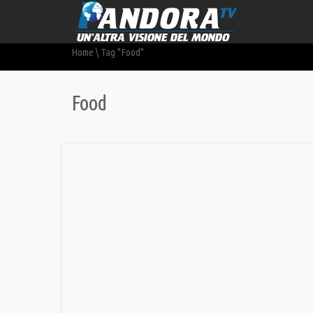
Home
\
Tag "Food"
Food