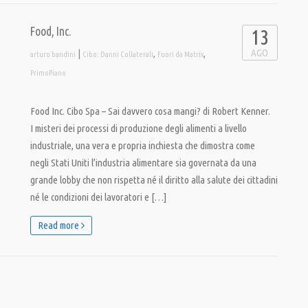
Food, Inc.
13
AGO
|
,
,
arturo bandini
Cibo: Danni Collaterali
Fuori da Matrix
PrimoPiano
Food Inc. Cibo Spa – Sai davvero cosa mangi? di Robert Kenner.
I misteri dei processi di produzione degli alimenti a livello
industriale, una vera e propria inchiesta che dimostra come
negli Stati Uniti l’industria alimentare sia governata da una
grande lobby che non rispetta né il diritto alla salute dei cittadini
né le condizioni dei lavoratori e […]
Read more