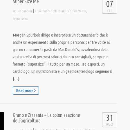
Super Size Me
07
SET
|
,
,
arturo bandini
Cibo: Danni Collaterali
Fuori da Matrix
PrimoPiano
Morgan Spurlock dirige e interpreta un documentario che è
anche un esperimento sulla propria persona: per tre volte al
giorno consumerà i pasti da MacDonald’s, avvalendosi della
vasta scelta di percorsi calorici da loro consigliati, sempre in
formato “supersize”. Il tutto per un mese. Tre esperti, un
cardiologo, un nutrizionista e un gastroenterologo seguono il
[…]
Read more
Grano e Zizzania – La colonizzazione
31
dell’agricoltura
AGO
|
,
,