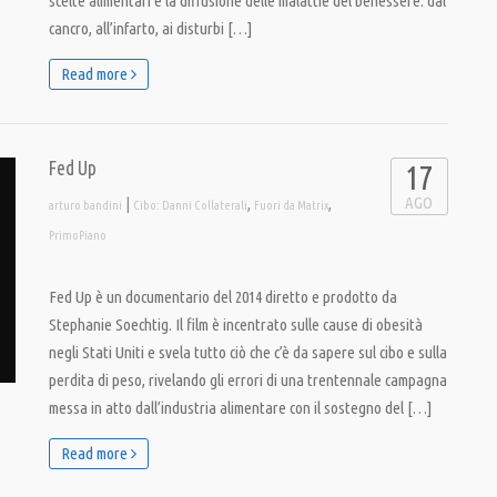
scelte alimentari e la diffusione delle malattie del benessere: dal
cancro, all’infarto, ai disturbi […]
Read more
Fed Up
17
AGO
|
,
,
arturo bandini
Cibo: Danni Collaterali
Fuori da Matrix
PrimoPiano
Fed Up è un documentario del 2014 diretto e prodotto da
Stephanie Soechtig. Il film è incentrato sulle cause di obesità
negli Stati Uniti e svela tutto ciò che c’è da sapere sul cibo e sulla
perdita di peso, rivelando gli errori di una trentennale campagna
messa in atto dall’industria alimentare con il sostegno del […]
Read more