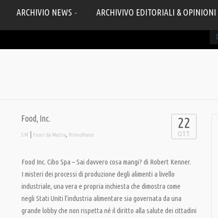
ARCHIVIO NEWS
ARCHIVIVO EDITORIALI & OPINIONI
Food, Inc.
22
OTT
|
,
S M
Fuori da Matrix
PrimoPiano
Food Inc. Cibo Spa – Sai davvero cosa mangi? di Robert Kenner.
I misteri dei processi di produzione degli alimenti a livello
industriale, una vera e propria inchiesta che dimostra come
negli Stati Uniti l’industria alimentare sia governata da una
grande lobby che non rispetta né il diritto alla salute dei cittadini