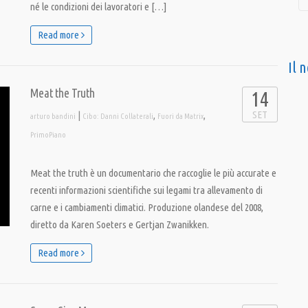
né le condizioni dei lavoratori e […]
Read more
Il 
Meat the Truth
14
SET
|
,
,
arturo bandini
Cibo: Danni Collaterali
Fuori da Matrix
PrimoPiano
Meat the truth è un documentario che raccoglie le più accurate e
recenti informazioni scientifiche sui legami tra allevamento di
carne e i cambiamenti climatici. Produzione olandese del 2008,
diretto da Karen Soeters e Gertjan Zwanikken.
Read more