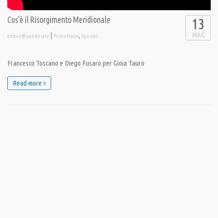
Cos’è il Risorgimento Meridionale
13
MAG
|
,
admin@pandoratv
PrimoPiano
Speciali
Francesco Toscano e Diego Fusaro per Gioia Tauro
Read more