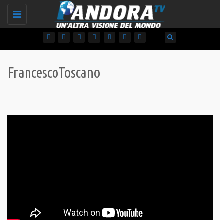
Toggle
navigation
FrancescoToscano