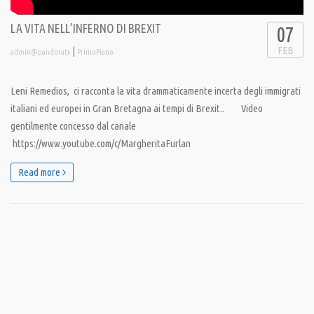
LA VITA NELL’INFERNO DI BREXIT
07
FEB
|
admin@pandoratv
PrimoPiano
Leni Remedios, ci racconta la vita drammaticamente incerta degli immigrati
italiani ed europei in Gran Bretagna ai tempi di Brexit.. Video
gentilmente concesso dal canale
https://www.youtube.com/c/MargheritaFurlan
Read more