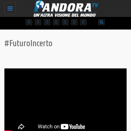
Toggle
navigation
#FuturoIncerto