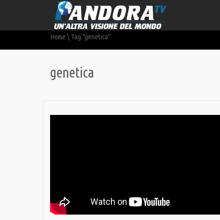
Home
\
Tag "genetica"
genetica