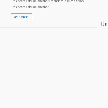
Presidente Cristina KirchnerArgentina: In difesa dell’ex
Presidente Cristina Kirchner
Read more
Il 