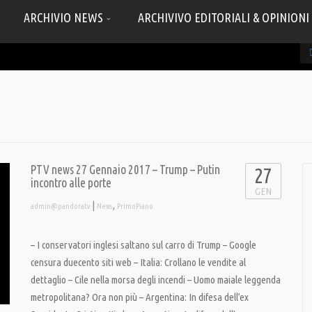
ARCHIVIO NEWS
ARCHIVIVO EDITORIALI & OPINIONI
PTV news 27 Gennaio 2017 – Trump – Putin
27
incontro alle porte
GEN
|
,
admin@pandoratv
News
PrimoPiano
– I conservatori inglesi saltano sul carro di Trump – Google
censura duecento siti web – Italia: Crollano le vendite al
dettaglio – Cile nella morsa degli incendi – Uomo maiale leggenda
metropolitana? Ora non più – Argentina: In difesa dell’ex