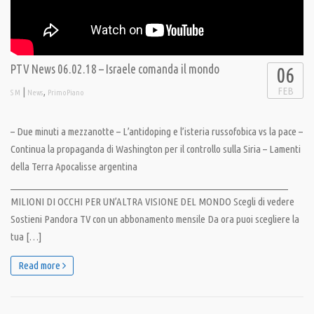
PTV News 06.02.18 – Israele comanda il mondo
06
FEB
|
,
S M
News
PrimoPiano
– Due minuti a mezzanotte – L’antidoping e l’isteria russofobica vs la pace –
Continua la propaganda di Washington per il controllo sulla Siria – Lamenti
della Terra Apocalisse argentina
__________________________________________________________________
MILIONI DI OCCHI PER UN’ALTRA VISIONE DEL MONDO Scegli di vedere
Sostieni Pandora TV con un abbonamento mensile Da ora puoi scegliere la
tua […]
Read more