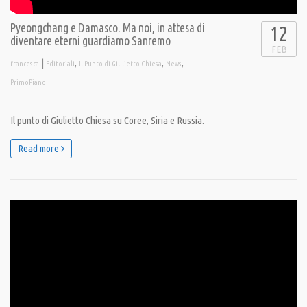
Pyeongchang e Damasco. Ma noi, in attesa di
12
diventare eterni guardiamo Sanremo
FEB
|
,
,
,
francesca
Editoriali
Il Punto di Giulietto Chiesa
News
PrimoPiano
Il punto di Giulietto Chiesa su Coree, Siria e Russia.
Read more