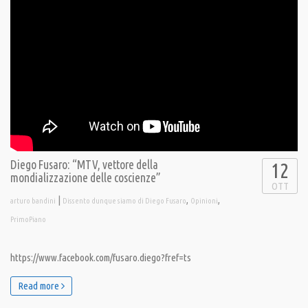
Diego Fusaro: “MTV, vettore della
12
mondializzazione delle coscienze”
OTT
|
,
,
arturo bandini
Dissento dunque siamo di Diego Fusaro
Opinioni
PrimoPiano
https://www.facebook.com/fusaro.diego?fref=ts
Read more