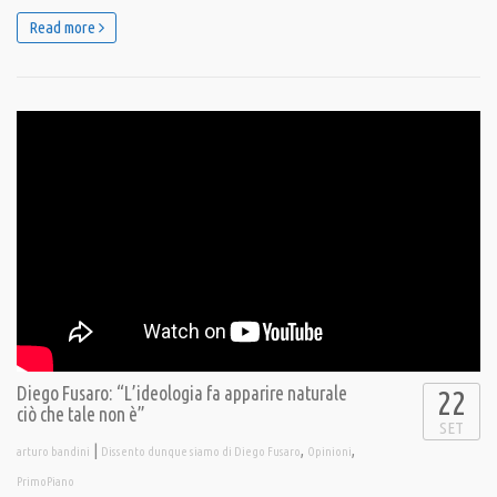
Read more
Diego Fusaro: “L’ideologia fa apparire naturale
22
ciò che tale non è”
SET
|
,
,
arturo bandini
Dissento dunque siamo di Diego Fusaro
Opinioni
PrimoPiano