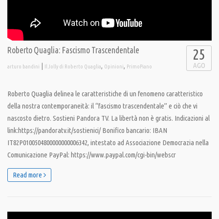
Roberto Quaglia: Fascismo Trascendentale
25
AGO
|
,
,
arturo bandini
Il Jolly di Roberto Quaglia
Opinioni
PrimoPiano
Roberto Quaglia delinea le caratteristiche di un fenomeno caratteristico
della nostra contemporaneità: il “fascismo trascendentale” e ciò che vi
nascosto dietro. Sostieni Pandora TV. La libertà non è gratis. Indicazioni al
link:https://pandoratv.it/sostienici/ Bonifico bancario: IBAN
IT82P0100504800000000006342, intestato ad Associazione Democrazia nella
Comunicazione PayPal: https://www.paypal.com/cgi-bin/webscr
Read more