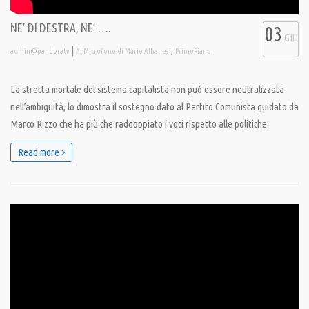
NE’ DI DESTRA, NE’ ….
03
GIU
|
,
admin@pandoratv
Al Microfono di Mario Albanesi
PrimoPiano
La stretta mortale del sistema capitalista non può essere neutralizzata
nell’ambiguità, lo dimostra il sostegno dato al Partito Comunista guidato da
Marco Rizzo che ha più che raddoppiato i voti rispetto alle politiche.
Read more