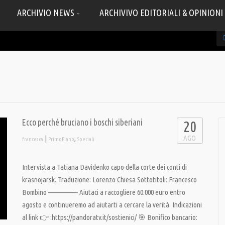
ARCHIVIO NEWS
ARCHIVIVO EDITORIALI & OPINIONI
Ecco perché bruciano i boschi siberiani
20
AGO
|
,
francesca
PrimoPiano
Speciali
Intervista a Tatiana Davidenko capo della corte dei conti di
krasnojarsk. Traduzione: Lorenzo Chiesa Sottotitoli: Francesco
Bombino —————- Aiutaci a raccogliere 60.000 euro entro
agosto e continueremo ad aiutarti a cercare la verità. Indicazioni
al link 👉 :https://pandoratv.it/sostienici/ 🎯 Bonifico bancario: