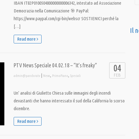
IBAN IT82P0100504800000000006342, intestato ad Associazione
Democrazia nella Comunicazione 🎯 PayPal:
https://www.paypal.com/cgi-bin/webscr SOSTIENICI perché la
[…]
Il 
Read more
PTV News Speciale 04.02.18 – “It’s freaky”
04
FEB
|
,
,
admin@pandoratv
News
PrimoPiano
Speciali
Un’ analisi di Giulietto Chiesa sulle immagini degli incendi
devastanti che hanno interessato il sud della California lo scorso
dicembre.
Read more