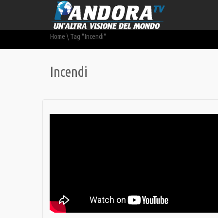
Home
\
Tag "Incendi"
Incendi