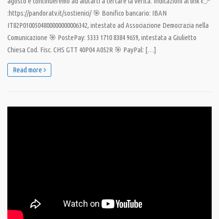
agosto e continueremo ad aiutarti a cercare la verità. Indicazioni al link 👉
:https://pandoratv.it/sostienici/ 🎯 Bonifico bancario: IBAN
IT82P0100504800000000006342, intestato ad Associazione Democrazia nella
Comunicazione 🎯 PostePay: 5333 1710 8384 9659, intestata a Giulietto
Chiesa Cod. Fisc. CHS GTT 40P04 A052R 🎯 PayPal: […]
Read more