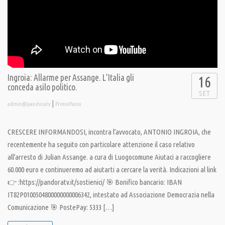
Ingroia: Allarme per Assange. L’Italia gli
16
conceda asilo politico.
SET
|
admin@pandoratv
PrimoPiano
CRESCERE INFORMANDOSI, incontra l’avvocato, ANTONIO INGROIA, che
recentemente ha seguito con particolare attenzione il caso relativo
all’arresto di Julian Assange. a cura di Luogocomune Aiutaci a raccogliere
60.000 euro e continueremo ad aiutarti a cercare la verità. Indicazioni al link
👉 :https://pandoratv.it/sostienici/ 🎯 Bonifico bancario: IBAN
IT82P0100504800000000006342, intestato ad Associazione Democrazia nella
Comunicazione 🎯 PostePay: 5333 […]