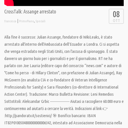
CrossTalk: Assange arrestato
08
OTT
|
,
francesca
PrimoPiano
Speciali
Alla fine è successo: Julian Assange, fondatore di WikiLeaks, è stato
arrestato all'interno dell'Ambasciata dell'Ecuador a Londra. Ci si aspetta
che venga estradato negli Stati Uniti, con l'accusa di spionaggio. È stato
davvero un giorno buio per i giornalisti e per il giornalismo. RT ne ha
parlato con Joe Lauria (editore capo del consorzio “news.com” e autore di
"Come ho perso - di Hillary Clinton", con prefazione di Julian Assange), Ray
McGovern (ex analista CIA e co-fondatore di Veteran Intelligence
Professionals for Sanity) e Sara Flounders (co-direttore di International
Action Center). Traduzione: Marco Bulletta Revisione: Leni Remedios
Sottotitoli: Aleksandar Grbic ----------------- Aiutaci a raccogliere 60.000 euro e
continueremo ad aiutarti a cercare la verità. Indicazioni al link 👉
:http://pandoratv.it/sostienici/ 🎯 Bonifico bancario: IBAN
IT82P0100504800000000006342, intestato ad Associazione Democrazia nella