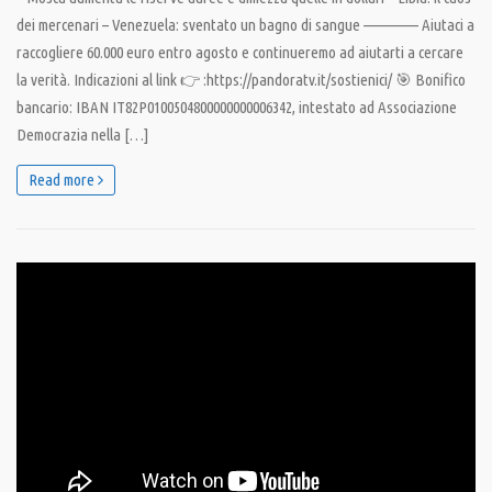
dei mercenari – Venezuela: sventato un bagno di sangue ————– Aiutaci a
raccogliere 60.000 euro entro agosto e continueremo ad aiutarti a cercare
la verità. Indicazioni al link 👉 :https://pandoratv.it/sostienici/ 🎯 Bonifico
bancario: IBAN IT82P0100504800000000006342, intestato ad Associazione
Democrazia nella […]
Read more