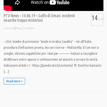
PTV News – 14.06.19 – Golfo di Oman: incidenti
14
GIU
neanche troppo misteriosi
|
,
francesca
News
PrimoPiano
– USA: bombe di precisione “made in Arabia Saudita” – Ue all’Italia:
procedura d’infrazione pronta, ma con riserva – Mattarella: il Csm non si
scioglie, elezioni supplettive per i due pm ————- Aiutaci a raccogliere
60.000 euro entro agosto e continueremo ad aiutarti a cercare la verità.
Indicazioni al link 👉 :https://pandoratv.it/sostienici/ 🎯 Bonifico bancario:
[…]
Read more