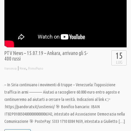
PTV News – 15.07.19 – Ankara, arrivano gli S-
15
400 russi
LUG
|
,
francesca
News
PrimoPiano
– In Siria continuano i movimenti di truppe – Venezuela: l’opposizione
traffica in armi ———— Aiutaci a raccogliere 60.000 euro entro agosto e
continueremo ad aiutarti a cercare la verità. Indicazioni al link 👉
:https://pandoratv.it/sostienici/ 🎯 Bonifico bancario: IBAN
IT82P0100504800000000006342, intestato ad Associazione Democrazia nella
Comunicazione 🎯 PostePay: 5333 1710 8384 9659, intestata a Giulietto […]