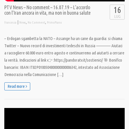
PTV News – No comment – 16.07.19 – L’accordo
16
con l’Iran ancora in vita, ma non in buona salute
LUG
|
,
,
francesca
News
No Comment
PrimoPiano
– Erdogan sgambetta la NATO – Assange ha un cane da guardia: si chiama
Twitter – Nuovo record di investimenti tedeschi in Russia ————– Aiutaci
a raccogliere 60.000 euro entro agosto e continueremo ad aiutarti a cercare
la verità. Indicazioni al link 👉 :https://pandoratv.it/sostienici/ 🎯 Bonifico
bancario: IBAN IT82P0100504800000000006342, intestato ad Associazione
Democrazia nella Comunicazione […]
Read more