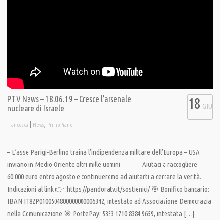
PTV News – 18.06.19 – Cresce l’arsenale
18
GIU
nucleare di Israele
|
,
francesca
News
PrimoPiano
– L’asse Parigi-Berlino traina l’indipendenza militare dell’Europa – USA
inviano in Medio Oriente altri mille uomini ———– Aiutaci a raccogliere
60.000 euro entro agosto e continueremo ad aiutarti a cercare la verità.
Indicazioni al link 👉 :https://pandoratv.it/sostienici/ 🎯 Bonifico bancario:
IBAN IT82P0100504800000000006342, intestato ad Associazione Democrazia
nella Comunicazione 🎯 PostePay: 5333 1710 8384 9659, intestata […]