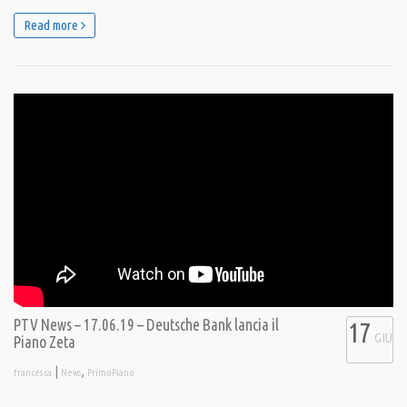
Read more
PTV News – 17.06.19 – Deutsche Bank lancia il
17
GIU
Piano Zeta
|
,
francesca
News
PrimoPiano