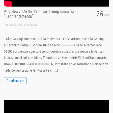
PTV News – 26.06.19 – Iran: Trump minaccia
26
GIU
“l’annientamento”
|
,
francesca
News
PrimoPiano
– Gli USA vogliono comprare la Palestina – Class action contro la Boeing –
Eu: scontro Parigi – Berlino sulle nomine ————- Aiutaci a raccogliere
60.000 euro entro agosto e continueremo ad aiutarti a cercare la verità.
Indicazioni al link 👉 :https://pandoratv.it/sostienici/ 🎯 Bonifico bancario:
IBAN IT82P0100504800000000006342, intestato ad Associazione Democrazia
nella Comunicazione 🎯 PostePay: […]
Read more