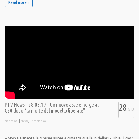
Read more
PTV News – 28.06.19 – Un nuovo asse emerge al
28
GIU
G20 dopo “la morte del modello liberale”
|
,
francesca
News
PrimoPiano
– Mosca aumenta le riserve auree e dimezza quelle in dollari – Libia: il caos