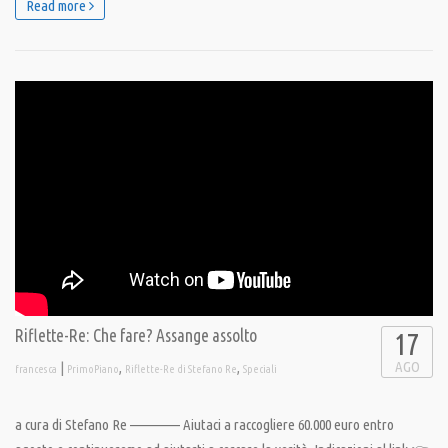
Read more
Riflette-Re: Che fare? Assange assolto
17
AGO
|
,
,
francesca
PrimoPiano
Riflette-Re di Stefano Re
Speciali
a cura di Stefano Re ————– Aiutaci a raccogliere 60.000 euro entro