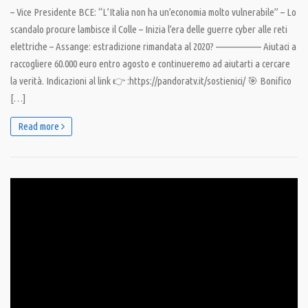
– Vice Presidente BCE: “L’Italia non ha un’economia molto vulnerabile” – Lo
scandalo procure lambisce il Colle – Inizia l’era delle guerre cyber alle reti
elettriche – Assange: estradizione rimandata al 2020? —————— Aiutaci a
raccogliere 60.000 euro entro agosto e continueremo ad aiutarti a cercare
la verità. Indicazioni al link 👉 :https://pandoratv.it/sostienici/ 🎯 Bonifico
[…]
Read more