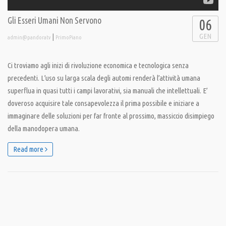
Gli Esseri Umani Non Servono
06
GEN
|
admin@pandoratv
PrimoPiano
Ci troviamo agli inizi di rivoluzione economica e tecnologica senza
precedenti. L’uso su larga scala degli automi renderà l’attività umana
superflua in quasi tutti i campi lavorativi, sia manuali che intellettuali. E’
doveroso acquisire tale consapevolezza il prima possibile e iniziare a
immaginare delle soluzioni per far fronte al prossimo, massiccio disimpiego
della manodopera umana.
Read more