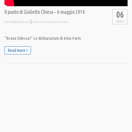
Il punto di Giulietto Chiesa – 6 maggio 2014
06
MAG
|
admin@pandoratv
Il Punto di Giulietto Chiesa
“Brava Odessa!” Le dichiarazioni di Irina Farin.
Read more