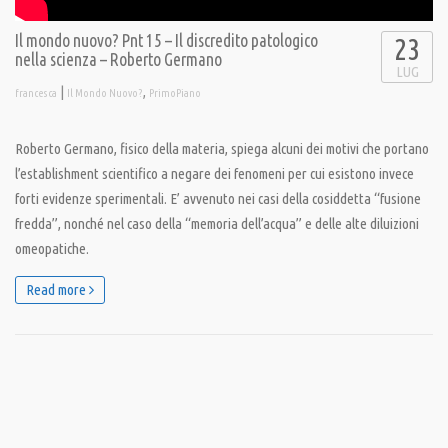
Il mondo nuovo? Pnt 15 – Il discredito patologico
23
nella scienza – Roberto Germano
LUG
|
,
francesca
Il Mondo Nuovo?
PrimoPiano
Roberto Germano, fisico della materia, spiega alcuni dei motivi che portano
l’establishment scientifico a negare dei fenomeni per cui esistono invece
forti evidenze sperimentali. E’ avvenuto nei casi della cosiddetta “fusione
fredda”, nonché nel caso della “memoria dell’acqua” e delle alte diluizioni
omeopatiche.
Read more