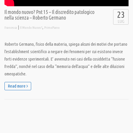
Il mondo nuovo? Pnt 15 – Il discredito patologico
23
nella scienza – Roberto Germano
LUG
|
,
francesca
Il Mondo Nuovo?
PrimoPiano
Roberto Germano, fisico della materia, spiega alcuni dei motivi che portano
l’establishment scientifico a negare dei fenomeni per cui esistono invece
forti evidenze sperimentali. E’ avvenuto nei casi della cosiddetta “fusione
fredda”, nonché nel caso della “memoria dell’acqua” e delle alte diluizioni
omeopatiche.
Read more