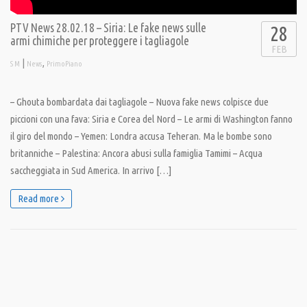
PTV News 28.02.18 – Siria: Le fake news sulle
28
armi chimiche per proteggere i tagliagole
FEB
|
,
S M
News
PrimoPiano
– Ghouta bombardata dai tagliagole – Nuova fake news colpisce due
piccioni con una fava: Siria e Corea del Nord – Le armi di Washington fanno
il giro del mondo – Yemen: Londra accusa Teheran. Ma le bombe sono
britanniche – Palestina: Ancora abusi sulla famiglia Tamimi – Acqua
saccheggiata in Sud America. In arrivo […]
Read more