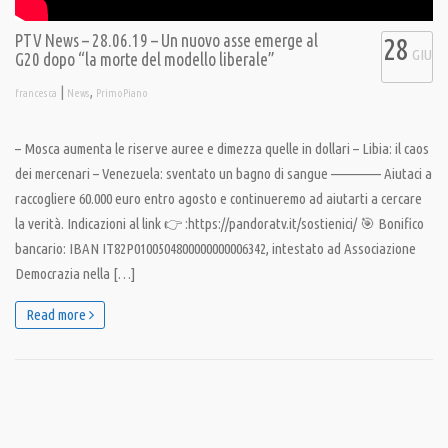
PTV News – 28.06.19 – Un nuovo asse emerge al
28
GIU
G20 dopo “la morte del modello liberale”
|
,
francesca
News
PrimoPiano
– Mosca aumenta le riserve auree e dimezza quelle in dollari – Libia: il caos
dei mercenari – Venezuela: sventato un bagno di sangue ————– Aiutaci a
raccogliere 60.000 euro entro agosto e continueremo ad aiutarti a cercare
la verità. Indicazioni al link 👉 :https://pandoratv.it/sostienici/ 🎯 Bonifico
bancario: IBAN IT82P0100504800000000006342, intestato ad Associazione
Democrazia nella […]
Read more