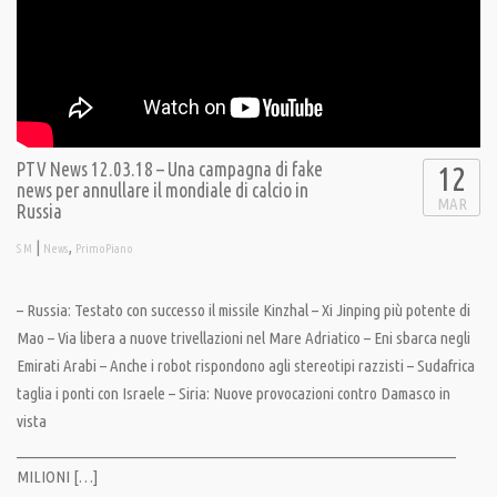
PTV News 12.03.18 – Una campagna di fake
12
news per annullare il mondiale di calcio in
MAR
Russia
|
,
S M
News
PrimoPiano
– Russia: Testato con successo il missile Kinzhal – Xi Jinping più potente di
Mao – Via libera a nuove trivellazioni nel Mare Adriatico – Eni sbarca negli
Emirati Arabi – Anche i robot rispondono agli stereotipi razzisti – Sudafrica
taglia i ponti con Israele – Siria: Nuove provocazioni contro Damasco in
vista
__________________________________________________________________
MILIONI […]