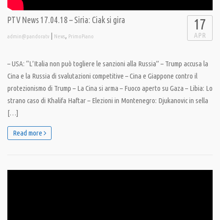
PTV News 17.04.18 – Siria: Ciak si gira
17
APR
|
,
admin@pandoratv
News
PrimoPiano
– USA: “L’Italia non può togliere le sanzioni alla Russia” – Trump accusa la
Cina e la Russia di svalutazioni competitive – Cina e Giappone contro il
protezionismo di Trump – La Cina si arma – Fuoco aperto su Gaza – Libia: Lo
strano caso di Khalifa Haftar – Elezioni in Montenegro: Djukanovic in sella
[…]
Read more