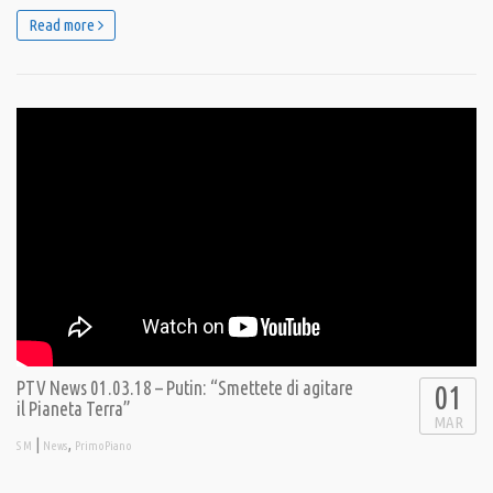
Read more
PTV News 01.03.18 – Putin: “Smettete di agitare
01
il Pianeta Terra”
MAR
|
,
S M
News
PrimoPiano