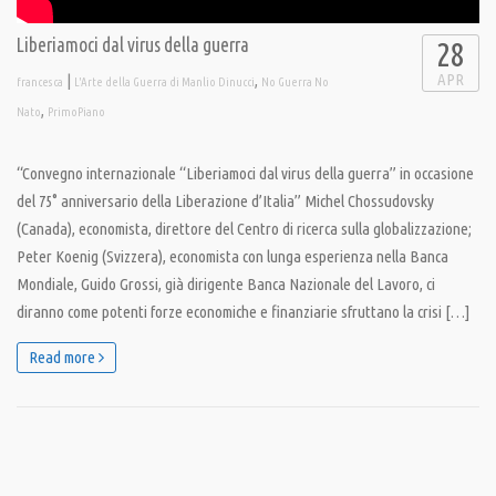
Liberiamoci dal virus della guerra
28
APR
|
,
francesca
L'Arte della Guerra di Manlio Dinucci
No Guerra No
,
Nato
PrimoPiano
“Convegno internazionale “Liberiamoci dal virus della guerra” in occasione
del 75° anniversario della Liberazione d’Italia” Michel Chossudovsky
(Canada), economista, direttore del Centro di ricerca sulla globalizzazione;
Peter Koenig (Svizzera), economista con lunga esperienza nella Banca
Mondiale, Guido Grossi, già dirigente Banca Nazionale del Lavoro, ci
diranno come potenti forze economiche e finanziarie sfruttano la crisi […]
Read more