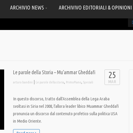
ARCHIVIO NEWS
ARCHIVIVO EDITORIALI & OPINIONI
Le parole della Storia – Mu’ammar Gheddafi
25
MAR
|
,
,
arturo bandini
Le parole della storia
PrimoPiano
Speciali
In questo discorso, tratto dall’Assemblea della Lega Araba
svoltasi in Siria nel 2008, l’allora leader libico Muammar Gheddafi
pronuncia un discorso dal contenuto profetico sulla politica USA
in Medio Oriente.