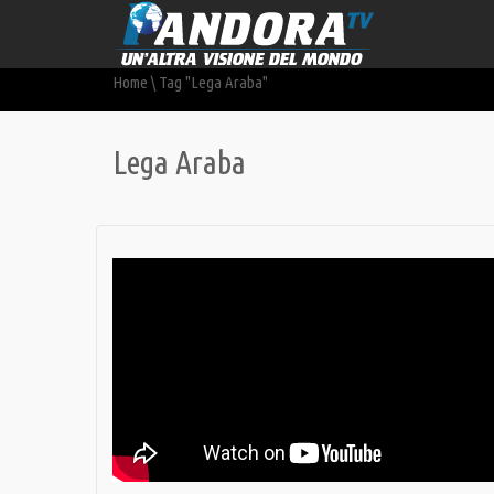
Home
\
Tag "Lega Araba"
Lega Araba